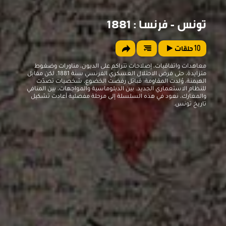
تونس - فرنسا : 1881
10
حلقات
معاهدات واتفاقيات، إصلاحات تتراكم على الديون، مناورات وضغوط
متزايدة، حتى فرض الاحتلال العسكري الفرنسي سنة 1881. لكن مقابل
الهيمنة، وُلدت المقاومة: قبائل رفضت الخضوع، شخصيات تصدّت
للنظام الاستعماري الجديد. بين الدبلوماسية والمواجهات، بين المنافي
والمعارك، نعود في هذه السلسلة إلى مرحلة مفصلية أعادت تشكيل
تاريخ تونس.