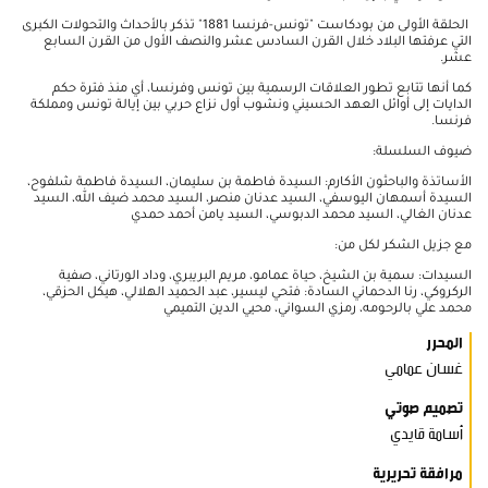
الحلقة الأولى من بودكاست "تونس-فرنسا 1881" تذكر بالأحداث والتحولات الكبرى
التي عرفتها البلاد خلال القرن السادس عشر والنصف الأول من القرن السابع
عشر.
كما أنها تتابع تطور العلاقات الرسمية بين تونس وفرنسا، أي منذ فترة حكم
الدايات إلى أوائل العهد الحسيني ونشوب أول نزاع حربي بين إيالة تونس ومملكة
فرنسا.
ضيوف السلسلة:
الأساتذة والباحثون الأكارم: السيدة فاطمة بن سليمان، السيدة فاطمة شلفوح،
السيدة أسمهان اليوسفي، السيد عدنان منصر، السيد محمد ضيف الله، السيد
عدنان الغالي، السيد محمد الدبوسي، السيد يامن أحمد حمدي
مع جزيل الشكر لكل من:
السيدات: سمية بن الشيخ، حياة عمامو، مريم البريبري، وداد الورتاني، صفية
الركروكي، رنا الدحماني السادة: فتحي ليسير، عبد الحميد الهلالي، هيكل الحزقي،
محمد علي بالرحومه، رمزي السواني، محيي الدين التميمي
المحرر
غسان عمامي
تصميم صوتي
أسامة قايدي
مرافقة تحريرية