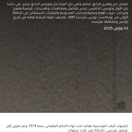
عثمان داي وهنري الرابع، محمد وعلي باي المراديان ولويس الرابع عشر، علي باشا
باي الأول ولويس الخامس عشر، قناصل ومعاهدات وتهديدات، قرصنة وقمح
ومرجان، حروب أهلية ودولية وبدايات المديونية وامتيازات السلطان. في الحلقة
الأولى من بودكاست تونس-فرنسا 1881، تكشف حقبة تاريخية هامة من تاريخ
تونس وعلاقتها بفرنسا.
03 مارس 2025
إنضوت البلاد التونسية نهائيا تحت لواء الحكم العثماني سنة 1574، وتم تعيين أول
قنصل فرنسي بالإيالة بعد ثلاث سنوات.