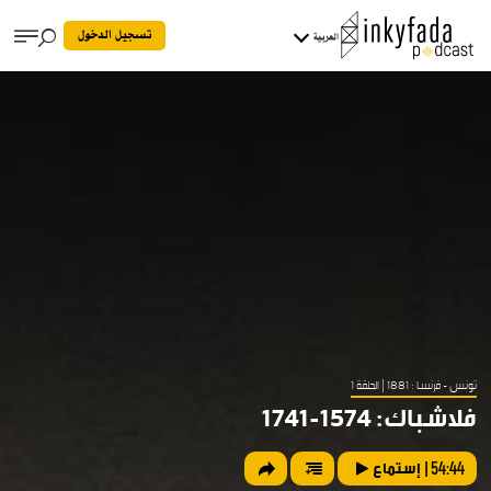
تسجيل الدخول
العربية
تونس - فرنسا : 1881
| الحلقة 1
فلاشباك: 1574-1741
54:44
| إستماع