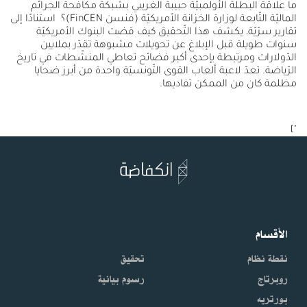
ما علاقة البطلة الأولمبيّة حبيبة الغريبي بشبكة مكافحة الجرائم
الماليّة التّابعة لوزارة الخزانة الأمريكيّة (فنسن FinCEN)؟ استنادًا إلى
تقارير سرّيّة، يكشف هذا التّحقيق كيف قضت البنوك الأمريكيّة
سنوات طويلة قبل الإبلاغ عن تحويلات مشبوهة تقدّر بملايين
الدّولارات ومرتبطة بإحدى أكبر فضائح تعاطي المنشّطات في تاريخ
الرّياضة. تعدّ لاعبة ألعاب القوى التّونسيّة واحدة من أبرز ضحايا
مظلمة كان من الممكن تفاديها.
"]
الأقسام
نقطة نظام
تحقيق
روبرتاج
رسوم بيانية
بورتريه