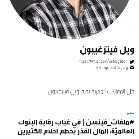
ويل فيتزغيبون
https://twitter.com/willfitzgibbon
willfitzgibbon@icij.org
كل المقالات المحررة بقلم ويل فيتزغيبون
تحقيق
#ملفات_فينسن | في غياب رقابة البنوك
العالميّة، المال القذر يحطم أحلام الكثيرين