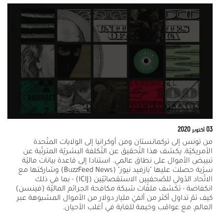
03 أكتوبر 2020
من تونس إلى تركمانستان ومن أوكرانيا إلى الولايات المتّحدة
الأمريكيّة، يكشف هذا التّحقيق عن التّكلفة البشريّة المترتّبة عن
تبييض الأموال على نطاق عالمي. استنادا إلى قاعدة بيانات ماليّة
سرّية حصلت عليها "بازفيد نيوز" (BuzzFeed News) وشاركتها مع
الاتّحاد الدّولي للصّحفيين الاستقصائيّين (ICIJ) - بما في ذلك
انكفاضة - تكشف ملفّات شبكة مكافحة الجرائم الماليّة (فينسن)
كيف تمّ تداول أكثر من ألفيْ مليار دولار من الأموال المشبوهة عبر
العالم، مع عواقب وخيمة للغاية في أغلب الأحيان.