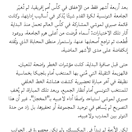
بعد أربعة أشهر فقط من الإخفاق في كأس أمم إفريقيا، لم تُغيّر
الجامعة التونسية لكرة القدم شيئًا يُذكر في أساليب إدارتها. وكانت
قائمة صبري لموشي المشاركة في كأس العالم تحمل منذ البداية
آثار تلك الاختيارات: أسماء فُرضت من أعلى هرم الجامعة، ووعود
قُطعت ثم تراجع أصحابها عنها، واستمرار منطق المحاباة الذي وثّقته
إنكفاضة على مدى الأشهر الماضية.
حتى قبل صافرة البداية، كانت مؤشرات الخطر واضحة للعيان.
فالهزيمة الثقيلة التي مُني بها المنتخب أمام بلجيكا بخماسية
نظيفة في آخر مباراة تحضيرية كشفت هشاشة الخط الخلفي
للمنتخب التونسي أمام أنظار الجميع. وبعد تلك المباراة، لم يُخفِ
صبري لموشي استياءه، واصفًا أداء لاعبيه بـ"المخجل". غير أن هذا
التصريح لم يُساهم في توحيد المجموعة أو تحفيزها، بل زاد من حدة
التوتر بين المدرب ولاعبيه.
لكن الأزمة لم تبدأ في المكسيك، ولم تكن محصورة في الجوانب