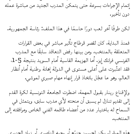
إتمام الإجراءات بسرعة حتى يتمكن المدرب الجديد من مباشرة عمله
دون تأخير.
لكن طرفًا آخر لعب دورًا حاسمًا في هذا الملف: رئاسة الجمهورية.
فمنذ البداية، كان لقصر قرطاج تأثير مباشر في بعض القرارات
المتعلقة بالمنتخب، ومن بينها رفض التعاقد سابقًا مع المدرب
الفرنسي فرانك إيز. أما الهزيمة القاسية أمام السويد بنتيجة 5-1،
فقد اعتُبرت على أعلى مستوى في الدولة إهانة وطنية أمام أنظار
العالم، وهو ما عجّل باتخاذ قرار إنهاء مهام صبري لموشي.
ولإقناع رينار بقبول المهمة، اضطرت الجامعة التونسية لكرة القدم
إلى تقديم تنازل لم يسبق أن منحته لأي مدرب سابق، ويتمثل في
السماح له باختيار عدد من أعضاء طاقمه الفني الخاص ومرافقته إلى
المنتخب.
هذه المرة، لم يكن لحسين جنيّح أو وجيه الناصري أو زياد الجزيري