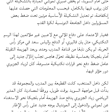
حتى أمام السويد، لم يخض صبري لموشي المباراة بالتشكيلة التي
كان يرغب فيها بالكامل. فبحسب المعلومات التي حصلت عليها
إنكفاضة، تم تعديل التشكيلة الأساسية مرتين تحت ضغط بعض
المسؤولين داخل الجامعة التونسية لكرة القدم.
فخيار الاعتماد على دفاع ثلاثي مع لاعبين غير ملائمين لهذا الرسم
التكتيكي، مثل يان فاليري، أو الدفع بإلياس سعد في مركز رأس
الحربة، لم يكن نابعًا من قناعة المدرب وحده. وبعد الهزيمة الثقيلة
أمام بلجيكا بخماسية نظيفة، تحوّل هاجس تجنّب إذلال جديد إلى
عامل ضغط دفع نحو قرارات تكتيكية متسرعة، كان لزياد الجزيري
دور مؤثر فيها.
لكن داخل المنتخب، كانت القطيعة بين المدرب والمجموعة قد
بدأت قبل مواجهة السويد بوقت طويل. ووفقًا لمصادرنا، كان المدير
الرياضي زياد الجزيري يدفع منذ الهزيمة أمام بلجيكا نحو الاستغناء
عن لموشي والدخول إلى المونديال بوجه جديد على رأس الإطار
الفني. وبمرور الأيام، تراجع الدعم الذي كان يحظى به المدرب إلى