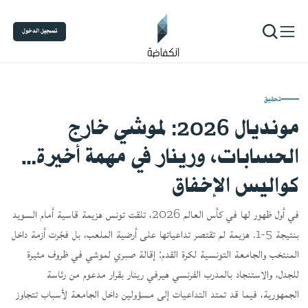
تسجيل الدخول
تحقيق
مونديال 2026: لموشي خارج
الحسابات، ورينار في مهمة أخيرة…
كواليس الإخفاق
في أول ظهور لها في كأس العالم 2026، تلقت تونس هزيمة قاسية أمام السويد
بنتيجة 5-1. هزيمة لم تقتصر تداعياتها على أرضية الملعب، بل فجّرت أزمة داخل
المنتخب والجامعة التونسية لكرة القدم: إقالة صبري لموشي في ظروف مثيرة
للجدل، والاستنجاد بالمدرب الفرنسي هيرفي رينار بقرار مدعوم من رئاسة
الجمهورية، فيما قد تمتد التداعيات إلى مسؤولين داخل الجامعة لأسباب تتجاوز