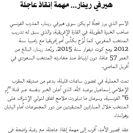
هيرفي رينار... مهمة إنقاذ عاجلة
الاسم الذي برز فجأة لم يكن سوى هيرفي رينار. المدرب الفرنسي
صاحب الخبرة الطويلة في القارة الإفريقية، والذي سبق له تدريب
المنتخب المغربي، كما تُوّج بكأس أمم إفريقيا مع زامبيا سنة
2012 ومع كوت ديفوار سنة 2015. ويُعد رينار، البالغ من
العمر 57 عامًا، دون ارتباط منذ مغادرته المنتخب السعودي في
أفريل الماضي.
تمت العملية في غضون ساعات قليلة، بدعم من صديقه المقرب
الإعلامي إسماعيل بوعبد الله، الذي أعلن الخبر بنفسه عبر قناة "إم
6" الفرنسية. وسرعان ما تبلورت ملامح اتفاق لتولي الإشراف على
المنتخب خلال المباراتين المتبقيتين من دور المجموعات أمام اليابان
وهولندا.
عقد قصير الأمد، أقرب إلى مهمة إنقاذ عاجلة، مع رغبة واضحة في