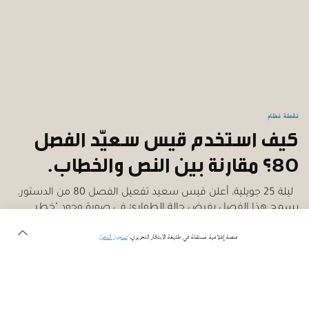
نقطة نظام
كيف استخدم قيس سعيّد الفصل
80؟ مقارنة بين النص والخطاب.
ليلة 25 جويلية، أعلن قيس سعيد تفعيل الفصل 80 من الدستور.
يسمح هذا الفصل بفرض حالة الطوارئ في صورة وجود "خطر
داهم". أجرت إنكفاضة مقارنة بين النص وخطاب رئيس الجمهورية.
منصة إعلامية مستقلة في طليعة الابتكار التحريري.
تسجيل الدخول
بقلم
منية بن حمادي
| 29 جويلية 2021 | 5 دقائق |
متوفر باللغة
 الفرنسية
الإنجليزية