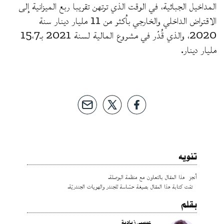
المداخيل الجبائية، في الوقت الذي ترتهن تقريبا ربع الميزانية إلى
الاقتراض الداخلي والخارجي بأكثر من 11 مليار دينار سنة
2020، والذي قُدّر في مشروع المالية لسنة 2021 بـ15،7
مليار دينار.
تنويه
أنجز هذا المقال بالتعاون مع منظمة البوصلة.
تمّت كتابة هذا المقال بصيغة حسّاسة للجندر والهويات الجندريّة.
بقلم
عيسى زيادية