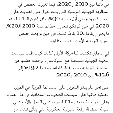
هي ذاتها بين 2010 و2020، فيما تغيّرت الحصص في
المنظومة الجبائية التونسيّة التي باتت تعوّل على الضريبة على
الدخل كمورد جبائي أوّل بنسبة 30%، وفق قانون المالية لسنة
2020 في حين لم تكن تتجاوز حصّتها سنة 2010 الـ20%.
ما يعني إرتفاعا بـ10 نقاط كاملة، في حين تراجعت حصص
الموارد الجبائية الأخرى بنسب متفاوتة.
في المقابل تكشف لنا حركة الأرقام كذلك كيف ظلت سياسات
التعبئة الجبائية متساهلة مع الشركات، إذ تراجعت حصّتها من
المداخيل الجبائية بسبع نقاط كاملة، وتحديدا 19،2% إلى
12،6% بين 2010 و2020.
على نحو عام يبدو التعويل على المساهمة الفرديّة في الموارد
الجبائية طاغيا على سياسات الحكومات المتعاقبة في هذا الصدد.
وعلى نحو خاصّ، تمثل حاليّا الضريبة على الدخل والأداء على
القيمة المضافة رافعة الميزانية الحكومية التي يتأتّى ثلثاها من