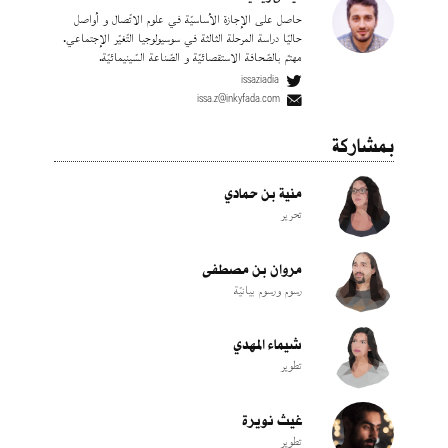
حاصل على الإجازة الأساسيّة في علوم الاتّصال و أواصل
حاليّا دراسة المرحلة الثالثة في سوسيولوجيا التّغيّر الإجتماعي.
مهتمّ بالصّحافة الاستقصائيّة و الصّناعة السّينيمائيّة.
issaziadia
issa.z@inkyfada.com
بمشاركة
منية بن حمادي
تحرير
مروان بن مصطفى
رسوم ورسوم بيانيّة
شيماء المهدي
تطوير
غيث نويرة
تطوير