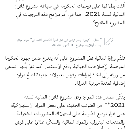
ألقت بظلالها على توجهات الحكومة في صياغة مشروع قانون
المالية لسنة 2021. فما هي أهم ملامح هذه التوجهات في
المشروع المقترح؟
* مقال " كورونا يضع تونس في نفق أسوأ انكماش اقتصادي" موقع ميدل
ايست أونلاين، .بتاريخ 10 أكتوبر 2020
تقدّم وزارة المالية نصّ المشروع على أنه يندرج ضمن جهود الحكومة
لمواصلة الإصلاحات الجبائية ودفع الاستثمار، كما تقرّ بأنها تسعى
من ورائه إلى اتخاذ إجراءات وفرض تعديلات جديدة لضخّ موارد
إضافية لفائدة ميزانية الدولة.
يتأتّى مصدر هذه الموارد وفق مشروع قانون المالية لسنة
2021**، من الضرائب الجديدة على بعض المواد الاستهلاكيّة،
على غرار ترفيع الضّريبة على استهلاك المشروبات الكحولية
والمنتجات البترولية والمواد الطاقية والسكّر، علاوة على فرض