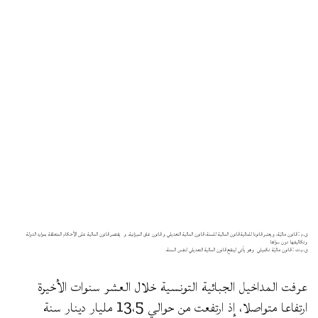
ق.م : قانون ماليّة، ويعتبر قانونا للمالية قانون المالية للسنة، قانون المالية التعديلي و قانون غلق الميزانية. و يقتصر قانون المالية على الأحكام المتعلقة بموارد الدولة
وتكاليفها دون سواها
ق.م.ت : قانون ماليّة تكميلي وهو يأتي لينقح قانون المالية التعديلي لنفس السنة.
عرفت المداخيل الجبائية التونسية خلال العشر سنوات الأخيرة
ارتفاعا متواصلا، إذ ارتفعت من حوالي 13،5 مليار دينار سنة