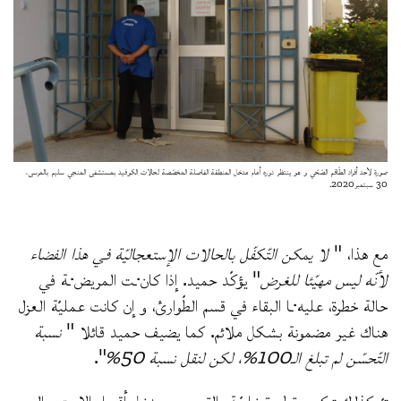
صورة لأحد أفراد الطّاقم الصّحّي و هو ينتظر دوره أمام مدخل المنطقة الفاصلة المخصّصة لحالات الكوفيد بمستشفى المنجي سليم بالمرسى،
30 سبتمبر2020.
مع هذا، "
لا يمكن التّكفّل بالحالات الإستعجاليّة في هذا الفضاء
لأنّه ليس مهيّئا للغرض
" يؤكّد حميد. إذا كان·ـت المريض·ـة في
حالة خطرة، عليه·ـا البقاء في قسم الطّوارئ، و إن كانت عمليّة العزل
هناك غير مضمونة بشكل ملائم. كما يضيف حميد قائلا "
نسبة
التّحسّن لم تبلغ الـ100%، لكن لنقل نسبة 50%
".
تمّ كذلك تركيز مقطورة خاصّة بالقرب من مدخل أقسام الاستعجالي