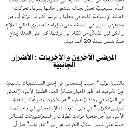
المرأة السّبعينيّة تحسّ بجفاف لتتدهور حالتها بسرعة. تحرّكات
العائلة الإستباقيّة كانت في محلّها و لم تمرّ أكثر من ثلاثة أيّام من
حجزهم·ـن لسرير في المصحّة حتّى تمّ إيواء عمّة مروى لتلقّي العلاج.
و لكن قبل التّمكّن من النّفاذ إلى غرفتها، كان على العائلة إيداع
صكّ ضمان بقيمة 20 ألف دينار.
المرضى الآخرون و الأخريات : الأضرار
الجانبيّة
بالنّسبة لوليد*، طبيب إستعجالي في إحدى المستشفيات بالمهديّة،
فإنّ الكوفيد قد أظهر للعيان مشكل العدد الضّئيل لأسرّة الإنعاش
في البلاد. في وحدة الإنعاش، "
هم يحاولون توفير أماكن شاغرة
لمرضى الكوفيد
" في حين أنّ وحدات الإستعجالي في حاجة لهذه
الأسرّة من أجل ضحايا حوادث الطّرقات و المتعرّضين·ـات لمشاكل
قلبيّة على سبيل المثال. الكوفيد هو إذن "
ثقل جديد
" قبل أن