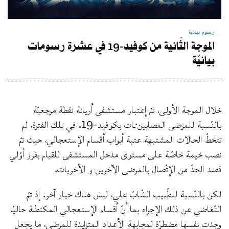
رسوم بيانية
الموجة الثّانية من كوفيد-19 في عشرة رسومات
بيانيّة
خلال الموجة الأولى، تمّ إعتبار مستشفى أريانة نقطة مرجعيّة
بالنّسبة للمرضى المصابين·ـات بكوفيد-19. في تلك الفترة، لم
تتخطّ الحالات المشتبهة عتبة أبواب أقسام الإستعجالي، حيث تمّ
نصب خيمة خاصّة على مستوى مدخل المستشفى للقيام بفرز أوّلي
قصد الحدّ من الإتّصال بالمرضى الآخرين و الأخريات.
لكن بالنّسبة للطّبيب الشّابّ علي، ليس هناك خيار آخر. إذ تمّ
التّغاضي عن ذلك الإجراء بما أنّ أقسام الإستعجالي المكتضّة حاليّا
وجدت نفسها مضطرّة لمجابهة الأعداد المتزايدة للمرضى، ما يجعل