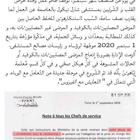
القلب و الشّرايين بمستشفى شارل نيكول بالعاصمة عن العمل لما
يقارب نصف ساعة، السّبب :استنكارهم·ـن للخلط الحاصل بين
المرضى المصابين·ـات بالكوفيد و المرضى غير المصابين·ـات به، و
كذلك للمطالبة بمعدّات و وسائل الحماية. في مذكّرة مؤرّخة بتاريخ
1 سبتمبر 2020 موجّهة لرؤساء و رئيسات مصالح المستشفى،
ألزمت الإدارة بضرورة إدماج المرضى المصابين·ـات بالكوفيد أو
الحالات المشبوهة في كلّ هيكل صحّي و في كلّ قسم، مُعلمة
إيّاهم·ـنّ بأنّه قد تمّ الشّروع في مرحلة جديدة من التّعامل مع الوباء، و
الّتي تتمثّل في "
التّعايش مع الفيروس
".