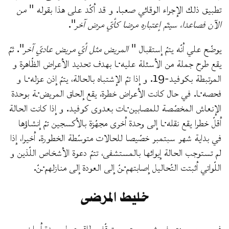
تطبيق ذلك الإجراء الوقائي صعبا. و قد أكّد على هذا بقوله "
من
الآن فصاعدا، سيتمّ إعتباره مرضا كأيّ مرض آخر
".
يوضّح علي أنّه يتمّ إستقبال "
المريض مثل أيّ مريض عاديّ آخر
". ثمّ
يقع طرح جملة من الأسئلة عليه·ـا بهدف تحديد الأعراض الظّاهرة و
المرتبطة بكوفيد-19. و إذا تمّ الإشتباه بالحالة، يتمّ إذن عزله·ـا و
فحصه·ـا. في حال كانت الأعراض خطرة، يقع إلحاق المريض·ـة بوحدة
الإنعاش المخصّصة للمصابين·ـات بعدوى كوفيد. و إذا كانت الحالة
أقلّ خطرا يقع نقله·ـا إلى وحدة أخرى مجهّزة بالأكسجين تمّ إنشاؤها
في بداية شهر سبتمبر خصّيصا للحالات متوسّطة الخطورة. أخيرا، إذا
لم تستوجب الحالة إيوائها بالمستشفى، تتمّ دعوة الأشخاص اللّذين و
اللّواتي أثبتت التّحاليل إصابتهم·ـنّ إلى العودة إلى منازلهم·ـنّ.
خليط المرضى
في يوم من منتصف شهر سبتمبر، توقّف طاقم عمل وحدة أمراض