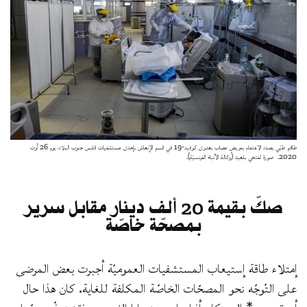
طاقم طبّي بصدد الاهتمام بمريض مصاب بعدوى كوفيد-19 في قسم الإنعاش بإحدى مستشفيات قابس جنوب البلاد، يوم 26 أوت
2020. صورة لفتحي بلعيد (وكالة الأنباء الفرنسيّة).
صكّ بقيمة 20 ألف دينار مقابل سرير
بمصحّة خاصّة
إمتلاء طاقة إستيعاب المستشفيات العموميّة أجبرت بعض المرضى
على التّوجّه نحو المصحّات الخاصّة المكلفة للغاية. كان هذا حال
أسرة مروى* التي كان أفرادها من ضحايا الفيروس. فقد توفّي عمّها