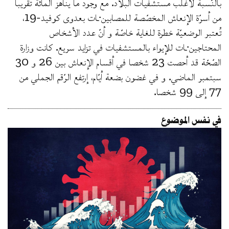
بالنّسبة لأغلب مستشفيات البلاد. مع وجود ما يناهز المائة تقريبا
من أسرّة الإنعاش المخصّصة للمصابين·ـات بعدوى كوفيد-19،
تُعتبر الوضعيّة خطرة للغاية خاصّة و أنّ عدد الأشخاص
المحتاجين·ـات للإيواء بالمستشفيات في تزايد سريع. كانت وزارة
الصّحّة قد أحصت 23 شخصا في أقسام الإنعاش بين 26 و 30
سبتمبر الماضي. و في غضون بضعة أيّام، إرتفع الرّقم الجملي من
77 إلى 99 شخصا.
في نفس الموضوع