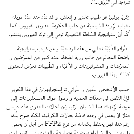
تتواجد في الرّواق...
".
زكريّا بوقيرة هو طبيب تخدير و إنعاش. و قد ندّد منذ مدّة طويلة
بغياب الإرادة السّياسيّة من جانب الحكومة لتطويق الفيروس، كما
أكّد أنّ إستراتيجيّة السّلطة التّنفيذيّة ترمي إلى ترك الفيروس ينتشر.
الطّواقم الطّبّيّة تعاني من هذه الوضعيّة و من غياب إستراتيجيّة
واضحة المعالم من جانب وزارة الصّحّة. عدد كبير من الممرّضين و
الممرّضات و المشرفين·ـات و الأطبّاء و الطّبيبات تعرّض للعدوى
كذلك بهذا الفيروس.
حسب الأشخاص اللّذين و اللّواتي تمّ إستجوابهم·ـنّ في هذا التّقرير
فإنّ النّقص في معدّات الحماية و وصول طواقم المسعفين·ـات إلى
مرحلة الإنهاك هما السّببان الرّئيسيّان لحالات العدوى هذه. عيسى
مثلا لا يعمل في وحدة خاصّة بحالات الكوفيد، لكنّه صرّح بأنّه،
رغم هذا، فهو يحتفظ بكمامة من نوع FFP2 من أجل أن يحمي
نفسه في حال تمّ إيواء مريض·ـة مصاب·ـة بالعدوى في القسم الذي