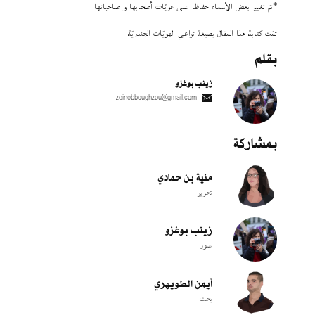
*تمّ تغيير بعض الأسماء حفاظا على هويّات أصحابها و صاحباتها
تمّت كتابة هذا المقال بصيغة تراعي الهويّات الجندريّة
بقلم
زينب بوغزو
zeinebboughzou@gmail.com
بمشاركة
منية بن حمادي
تحرير
زينب بوغزو
صور
أيمن الطويهري
بحث