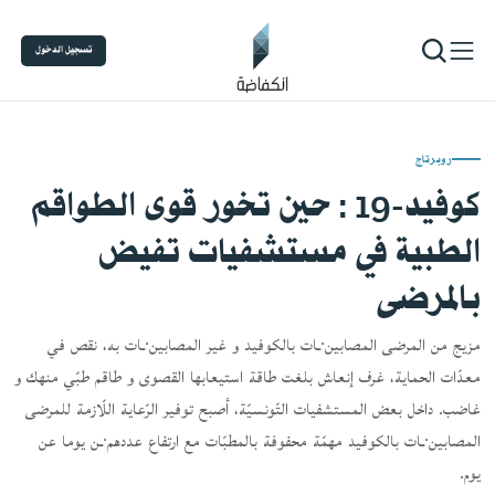
تسجيل الدخول
روبرتاج
كوفيد-19 : حين تخور قوى الطواقم
الطبية في مستشفيات تفيض
بالمرضى
مزيج من المرضى المصابين·ـات بالكوفيد و غير المصابين·ـات به، نقص في
معدّات الحماية، غرف إنعاش بلغت طاقة استيعابها القصوى و طاقم طبّي منهك و
غاضب. داخل بعض المستشفيات التّونسيّة، أصبح توفير الرّعاية اللّازمة للمرضى
المصابين·ـات بالكوفيد مهمّة محفوفة بالمطبّات مع ارتفاع عددهم·ـن يوما عن
يوم.