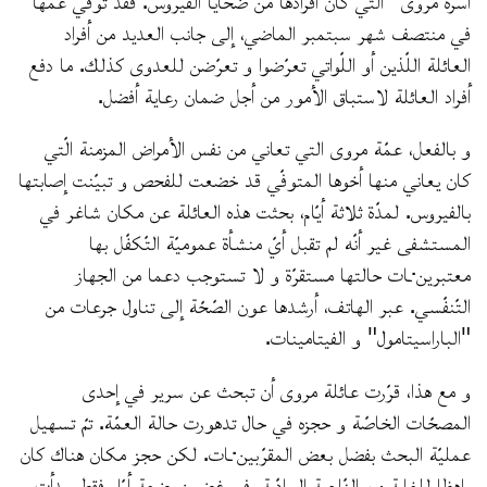
في منتصف شهر سبتمبر الماضي، إلى جانب العديد من أفراد
العائلة اللّذين أو اللّواتي تعرّضوا و تعرّضن للعدوى كذلك. ما دفع
أفراد العائلة لاستباق الأمور من أجل ضمان رعاية أفضل.
و بالفعل، عمّة مروى التي تعاني من نفس الأمراض المزمنة الّتي
كان يعاني منها أخوها المتوفّي قد خضعت للفحص و تبيّنت إصابتها
بالفيروس. لمدّة ثلاثة أيّام، بحثت هذه العائلة عن مكان شاغر في
المستشفى غير أنّه لم تقبل أيّ منشأة عموميّة التّكفّل بها
معتبرين·ـات حالتها مستقرّة و لا تستوجب دعما من الجهاز
التّنفّسي. عبر الهاتف، أرشدها عون الصّحّة إلى تناول جرعات من
"الباراسيتامول" و الفيتامينات.
و مع هذا، قرّرت عائلة مروى أن تبحث عن سرير في إحدى
المصحّات الخاصّة و حجزه في حال تدهورت حالة العمّة. تمّ تسهيل
عمليّة البحث بفضل بعض المقرّبين·ـات. لكن حجز مكان هناك كان
باهظا للغاية من النّاحية المادّية. في غضون بضعة أيّام فقط، بدأت