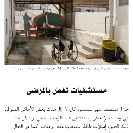
خارج مستشفى عبد الرّحمان مامي و قرب الوحدة المخصّصة لحالات الكوفيد-19، يـ·تغيّر موظّفو·ات المستشفى ملابسهم·ـنّ بسرعة.
مستشفيات تغصّ بالمرضى
خلال منتصف شهر سبتمبر، كان لا زال هناك بعض الأماكن المتوفّرة
في وحدات الإنعاش بمستشفى عبد الرّحمان مامي، و لكن منذ
ذلك الحين، إمتلأت طاقة استيعاب هذه الوحدات، كما هو الحال