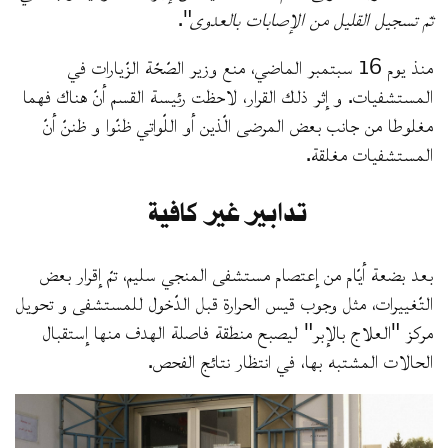
تمّ تسجيل القليل من الإصابات بالعدوى
".
منذ يوم 16 سبتمبر الماضي، منع وزير الصّحّة الزّيارات في
المستشفيات. و إثر ذلك القرار، لاحظت رئيسة القسم أنّ هناك فهما
مغلوطا من جانب بعض المرضى الّذين أو اللّواتي ظنّوا و ظننّ أنّ
المستشفيات مغلقة.
تدابير غير كافية
بعد بضعة أيّام من إعتصام مستشفى المنجي سليم، تمّ إقرار بعض
التّغييرات، مثل وجوب قيس الحرارة قبل الدّخول للمستشفى و تحويل
مركز "العلاج بالإبر" ليصبح منطقة فاصلة الهدف منها إستقبال
الحالات المشتبه بها، في انتظار نتائج الفحص.