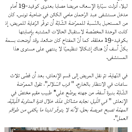
ليلا، أنزلت سيّارة الإسعاف مريضا مصابا بعدوى كوفيد-19 أمام
مدخل مستشفى عبد الرّحمان مامي الكائن في ضاحية تونس. كان
من المستحيل بالنّسبة للممرّضة الشّابّة أن توفّر الرّعاية للمريض، إذ
كانت الوحدة المخصّصة لاستقبال الحالات المشتبه بإصابتها
بكوفيد-19 مغلقة. كما أنّ المفتاح كان ضائعا. وقد أوضحت بسمة
بكلّ أسف أنّ هناك إشكالا تنظيميّا لا ينتهي على مستوى هذا
المستشفى.
في النّهاية، تمّ نقل المريض إلى قسم الإنعاش، بعد أن قضّى ثلاث
ساعات في الانتظار بالخارج. "
قرب السّلالم
"، تقول الممرّضة
الشّابّة بنبرة آسفة. من جهته يوضّح علي* طبيب مقيم مختصّ في
الإنعاش "
في اللّيل، نجابه مشاكل عدّة. خلال فترة المناوبة اللّيليّة،
المهمّة تصبح عويصة بحقّ، لأنّه لا يتوفّر لدينا ما يكفي من طواقم
العمل
".