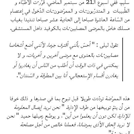
سليم. ففي أسبوع الـ21 من سبتمبر الماضي، قرّر·ت الأطبّاء و
الطّبيبات و المتدرّبون·ـات و الممرّضون·ـات الدّخول في إعتصام
من السّاعة العاشرة صباحا إلى الحادية عشر صباحا تنديدا بغياب
مسلك خاصّ بالمرضى المصابين·ـات بالكوفيد داخل المستشفى.
تقول ليلى : "
أحسّ بأنّني أقترف جرما، لأنّني أضع أشخاصا
مصابين·ـات بالعدوى مع مرضى آخرين و أخريات، و لا
يمكنني في ذات الوقت أن أطلب من النّاس أن يغادروا أو
يغادرن أقسام الإستعجالي. أنا بين المطرقة و السّندان
".
هذه الممرّضة تردّدت طويلا قبل تبوح بما في صدرها و ذلك خوفا
من أن يتمّ توبيخها من طرف الإدارة. "
نحن نريد إيصال المعلومة
للإدارة، لكن دون أن يعلموا من أين
"، و يوضّح زميلها حميد "
نحن
لا نريد إلحاق الأذى بمرضانا، فعملنا خالص من أجل مصلحة
المريض·ـة
".