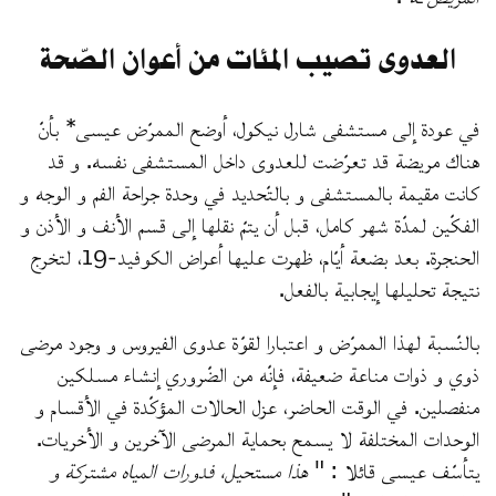
العدوى تصيب المئات من أعوان الصّحة
في عودة إلى مستشفى شارل نيكول، أوضح الممرّض عيسى* بأنّ
هناك مريضة قد تعرّضت للعدوى داخل المستشفى نفسه. و قد
كانت مقيمة بالمستشفى و بالتّحديد في وحدة جراحة الفم و الوجه و
الفكّين لمدّة شهر كامل، قبل أن يتمّ نقلها إلى قسم الأنف و الأذن و
الحنجرة. بعد بضعة أيّام، ظهرت عليها أعراض الكوفيد-19، لتخرج
نتيجة تحليلها إيجابية بالفعل.
بالنّسبة لهذا الممرّض و اعتبارا لقوّة عدوى الفيروس و وجود مرضى
ذوي و ذوات مناعة ضعيفة، فإنّه من الضّروري إنشاء مسلكين
منفصلين. في الوقت الحاضر، عزل الحالات المؤكّدة في الأقسام و
الوحدات المختلفة لا يسمح بحماية المرضى الآخرين و الأخريات.
يتأسّف عيسى قائلا : "
هذا مستحيل، فدورات المياه مشتركة و