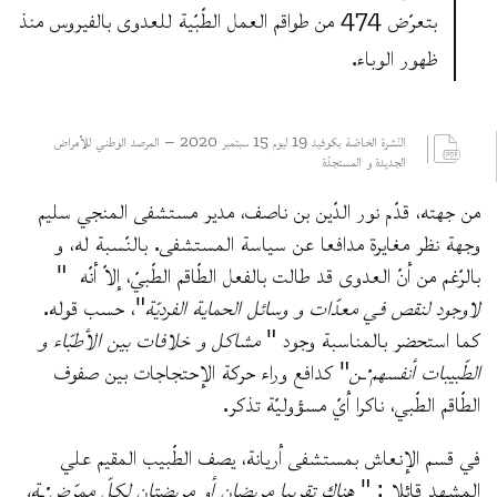
بتعرّض 474 من طواقم العمل الطّبّية للعدوى بالفيروس منذ
ظهور الوباء.
النّشرة الخاصّة بكوفيد 19 ليوم 15 سبتمبر 2020 – المرصد الوطني للأمراض
الجديدة و المستجدّة
من جهته، قدّم نور الدّين بن ناصف، مدير مستشفى المنجي سليم
وجهة نظر مغايرة مدافعا عن سياسة المستشفى. بالنّسبة له، و
بالرّغم من أنّ العدوى قد طالت بالفعل الطّاقم الطّبيّ، إلاّ أنّه "
لاوجود لنقص في معدّات و وسائل الحماية الفرديّة
"، حسب قوله.
كما استحضر بالمناسبة وجود "
مشاكل و خلافات بين الأطبّاء و
الطّبيبات أنفسهم·ـن
" كدافع وراء حركة الإحتجاجات بين صفوف
الطّاقم الطّبي، ناكرا أيّ مسؤوليّة تذكر.
في قسم الإنعاش بمستشفى أريانة، يصف الطّبيب المقيم علي
المشهد قائلا : "
هناك تقريبا مريضان أو مريضتان لكلّ ممرّض·ـة،