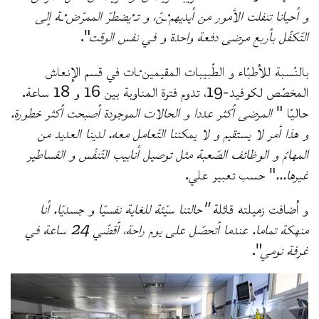
و أحيانا تنفلت الأمور من أيديهم·ـنّ، و تـ·يضطرّ الممرّض·ـة إلى
التّكفّل بأربع مرضى دفعة واحدة و في نفس الوقت
".
بالنّسبة للأطبّاء و الطّبيبات المقيمين·ـات في قسم الإنعاش
المخصّص لكوفيد-19، تدوم فترة المناوبة بين 16 و 18 ساعة.
حاليّا "
المرضى أكثر عددا و الحالات الموجودة أصبحت أكثر خطورة.
و هذا أمر لا يستقيم و لا يمكننا التّعامل معه. لدينا العديد من
المهامّ و الوظائف الصّعبة مثل توصيل أنابيب التّنفّس و القساطير
غيرها...
" حسب تعبير علي.
و أضافت زميلته قائلة
"حالتنا سيّئة للغاية نفسيّا و جسديّا. أنا
منهكة تماما. عندما أتحصّل على يوم راحة، أقضّي 24 ساعة في
غرفة نومي
".