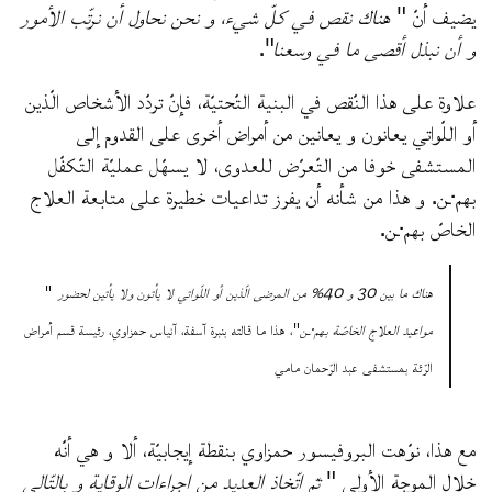
يضيف أنّ "
هناك نقص في كلّ شيء، و نحن نحاول أن نرتّب الأمور
و أن نبذل أقصى ما في وسعنا
".
علاوة على هذا النّقص في البنية التّحتيّة، فإنّ تردّد الأشخاص الّذين
أو اللّواتي يعانون و يعانين من أمراض أخرى على القدوم إلى
المستشفى خوفا من التّعرّض للعدوى، لا يسهّل عمليّة التّكفّل
بهم·ـن. و هذا من شأنه أن يفرز تداعيات خطيرة على متابعة العلاج
الخاصّ بهم·ـن.
هناك ما بين 30 و 40% من المرضى الّذين أو اللّواتي لا يأتون ولا يأتين لحضور
"
مواعيد العلاج الخاصّة بهم·ـن
"، هذا ما قالته بنبرة آسفة، آنياس
حمزاوي، رئيسة قسم أمراض
الرّئة بمستشفى عبد الرّحمان مامي
مع هذا، نوّهت البروفيسور حمزاوي بنقطة إيجابيّة، ألا و هي أنّه
خلال الموجة الأولى "
تمّ اتّخاذ العديد من إجراءات الوقاية و بالتّالي