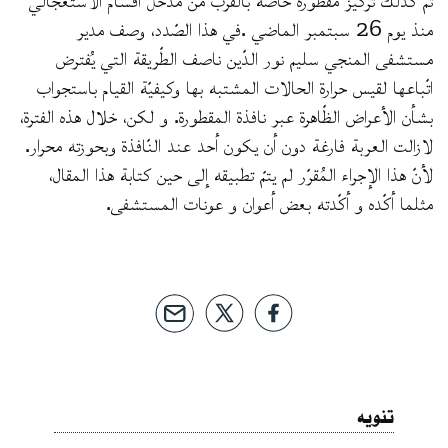
منذ يوم 26 سبتمبر الماضي .في هذا الصّدد، وصف مدير
مستشفى المنجي سليم نور الدّين ناصف الطّريقة التي يُفترض
اتّباعها لقيس حرارة الحالات المشتبه بها وكيفيّة القيام باستجواب
بشأن الأعراض الظّاهرة عبر نافذة المقطورة. و لكن، خلال هذه الفترة،
لازالت العربة فارغة دون أن يكون أحد عند النّافذة وبحوزته محرار.
لأنّ هذا الإجراء المُقرّر لم يتمّ تطبيقه إلى حين كتابة هذا المقال،
مثلما أكّده و أكّدته بعض أعوان و عونات المستشفى.
تنويه