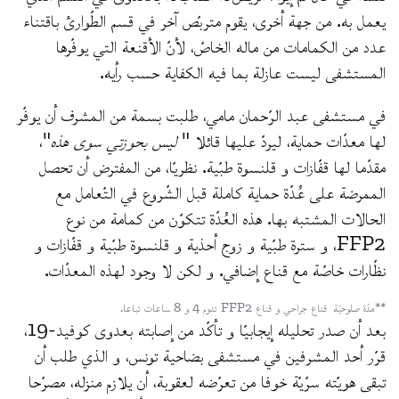
يعمل به. من جهة أخرى، يقوم متربّص آخر في قسم الطّوارئ باقتناء
عدد من الكمامات من ماله الخاصّ، لأنّ الأقنعة التي يوفّرها
المستشفى ليست عازلة بما فيه الكفاية حسب رأيه.
في مستشفى عبد الرّحمان مامي، طلبت بسمة من المشرف أن يوفّر
لها معدّات حماية، ليردّ عليها قائلا "
ليس بحوزتي سوى هذه
"،
مقدّما لها قفّازات و قلنسوة طبّية. نظريّا، من المفترض أن تحصل
الممرضة على عُدّة حماية كاملة قبل الشّروع في التّعامل مع
الحالات المشتبه بها. هذه العُدّة تتكوّن من كمامة من نوع
FFP2، و سترة طبّية و زوج أحذية و قلنسوة طبّية و قفّازات و
نظّارات خاصّة مع قناع إضافي. و لكن لا وجود لهذه المعدّات.
**مدّة صلوحيّة قناع جراحي و قناع FFP2 تدوم 4 و 8 ساعات تباعا.
بعد أن صدر تحليله إيجابيّا و تأكّد من إصابته بعدوى كوفيد-19،
قرّر أحد المشرفين في مستشفى بضاحية تونس، و الذي طلب أن
تبقى هويّته سرّيّة خوفا من تعرّضه لعقوبة، أن يلازم منزله، مصرّحا