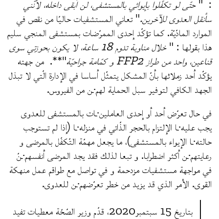
: "
حتّى لو تكفّلوا بإيوائي بالمستشفى، لن أبقى داخله، لأنّني
سأنقل العدوى للآخرين.
" تعاني المستشفيات حاليّا من نقص في
الموارد المادّيّة. كما تؤكّد إحدى الممرّضات بمستشفى المنجي سليم
هذا بقولها : "
خلال مناوبة تدوم 18 ساعة، لا يكون بحوزتي سوى
قناعين، واحد من طراز FFP2 و كمّامة جراحيّة
"**. من جهته
يؤكّد أحد زملائها بأنّ المشكل يتمثّل أساسا في الإدارة الّتي لا تبذل
الجهد الكافي لتوفير سبل الحماية لهم·ـن من الفيروس.
في حال تعرّض أحد أو إحدى العاملين·ـات بالمستشفى للعدوى
يجب عليه·ـا الإلتزام بالحجر الذّاتي في منزله·ـا (إذا لم تستوجب
حالته·ـا الإيواء بالمستشفى)، ما يجعل مهمّة التّكفّل بالمرضى و
رعايتهم·ـن أكثر اضطرابا. و تبعا لذلك فقد يجد المرضى أنفسهم·ـنّ
في مواجهة مستشفيات مزدحمة و في تواصل مع طواقم عمل منهكة
القوى. الأمر الذي قد يزيد من خطر تعرّضهم·ـن للعدوى.
بتاريخ 15 سبتمبر2020، قدّم وزير الصّحّة معطيات تفيد