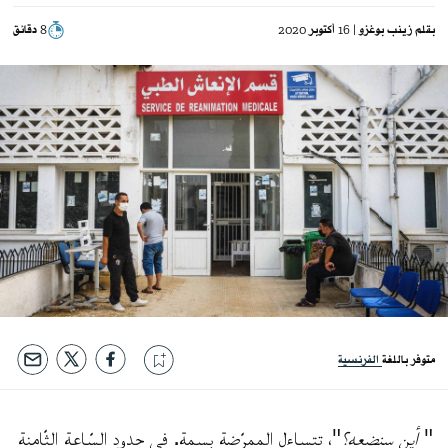
بقلم
زينب بوغزو
| 16 أكتوبر 2020
8 دقائق
متوفر باللغة
الفرنسية
"
أين سنضعه؟
"، تتساءل الممرّضة بسمة. في حدود السّاعة الثّامنة