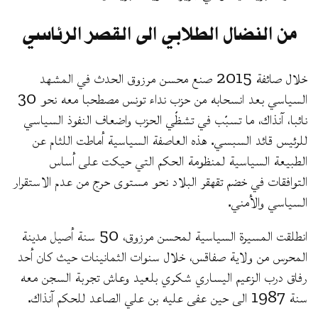
من النضال الطلابي الى القصر الرئاسي
خلال صائفة 2015 صنع محسن مرزوق الحدث في المشهد
السياسي بعد انسحابه من حزب نداء تونس مصطحبا معه نحو 30
نائبا، آنذاك، ما تسبّب في تشظّي الحزب واضعاف النفوذ السياسي
للرئيس قائد السبسي. هذه العاصفة السياسية أماطت اللثام عن
الطبيعة السياسية لمنظومة الحكم التي حيكت على أساس
التوافقات في خضم تقهقر البلاد نحو مستوى حرج من عدم الاستقرار
السياسي والأمني.
انطلقت المسيرة السياسية لمحسن مرزوق، 50 سنة أصيل مدينة
المحرس من ولاية صفاقس، خلال سنوات الثمانينات حيث كان أحد
رفاق درب الزعيم اليساري شكري بلعيد وعاش تجربة السجن معه
سنة 1987 الى حين عفى عليه بن علي الصاعد للحكم آنذاك.