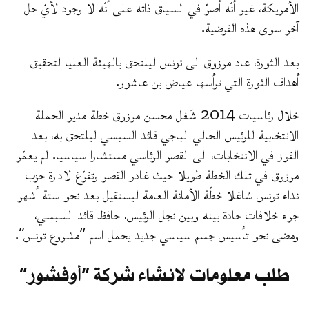
الأمريكة، غير أنّه أصرّ في السياق ذاته على أنّه لا وجود لأيّ حل
آخر سوى هذه الفرضية.
بعد الثورة، عاد مرزوق الى تونس ليلتحق بالهيئة العليا لتحقيق
أهداف الثورة التي ترأسها عياض بن عاشور.
خلال رئاسيات 2014 شَغل محسن مرزوق خطة مدير الحملة
الانتخابية للرئيس الحالي الباجي قائد السبسي ليلتحق به، بعد
الفوز في الانتخابات، الى القصر الرئاسي مستشارا سياسيا. لم يعمّر
مرزوق في تلك الخطة طويلا حيث غادر القصر وتفرّغ لادارة حزب
نداء تونس شاغلا خطّة الأمانة العامة ليستقيل بعد نحو ستة أشهر
جراء خلافات حادة بينه وبين نجل الرئيس، حافظ قائد السبسي،
ومضى نحو تأسيس جسم سياسي جديد يحمل اسم “مشروع تونس”.
طلب معلومات لانشاء شركة “أوفشور”