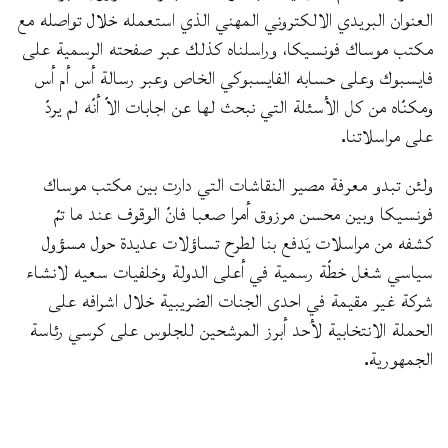
العنوان البريدي الالكتروني المهني الذي استعمله خلال تواصله مع
مكتب موساك فونسيكا، وراسلناه كذلك عبر صفحته الرسمية على
فايسبوك وعلى حسابه الفايسبوكي الخاص وعبر رسالة أس أم أس
ومكنّاه من كل الأسئلة التي نبحث لها عن اجابات الاّ أنّه لم يردّ
على مراسلاتنا.
ولئن تبدو معرفة مصير النقاشات التي دارت بين مكتب موساك
فونسيكا وبين محسن مرزوق أمرا صعبا فانّ الوقوف عند ما تمّ
كشفه من مراسلات يَدفع بنا لطرح تساؤلات عديدة حول مسؤول
سياسي شغل خطّة رسمية في أعلى الدولة وخلفيات سعيه لانشاء
شركة غير مقيمة في احدى الجنات الضريبية خلال اشرافه على
الحملة الانتخابية لأحد أبرز المرشحين للجلوس على كرسي رئاسة
الجمهورية.