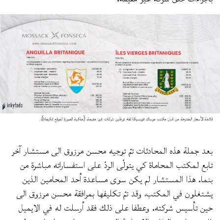
قائمة الأسعار المقترحة من قبل مكتب موساك فونسيكا لقاء توطين شركات غير مقيمة. (ملكية الصورة لموقع انكيفادا).
بعد جملة هذه المحادثات تمّ توجيه محسن مرزوق الى مستشار آخر
تابع لمكتب المحاماة كي يتولّى الردّ على استفساراته مباشرة من
بنما. هذا المستشار لم يكن سوى مساعدة أحد المحامين الذين
يشتغلون في المكتب، وقد تمّ تكليفها بمرافقة محسن مرزوق الى
حين تأسيس شركته. وعطفا على ذلك فقد أرسلت له في الايميل