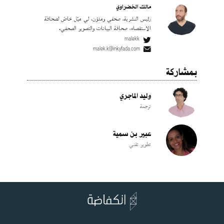
مالك الخضراوي
رئيس النشرية، صحفي ومدوّن، لي ميْل خاصّ لصحافة
الاستقصاء، صحافة البيانات والتصوير الصحفي.
malekk
malek.k@inkyfada.com
بمشاركة
وليد الماجري
ترجمة
عبير بن سمية
تطوير تقني