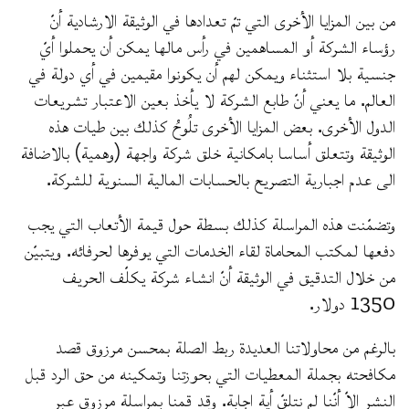
من بين المزايا الأخرى التي تمّ تعدادها في الوثيقة الارشادية أنّ
رؤساء الشركة أو المساهمين في رأس مالها يمكن أن يحملوا أيّ
جنسية بلا استثناء ويمكن لهم أن يكونوا مقيمين في أي دولة في
العالم. ما يعني أنّ طابع الشركة لا يأخذ بعين الاعتبار تشريعات
الدول الأخرى. بعض المزايا الأخرى تلُوحُ كذلك بين طيات هذه
الوثيقة وتتعلق أساسا بامكانية خلق شركة واجهة (وهمية) بالاضافة
الى عدم اجبارية التصريح بالحسابات المالية السنوية للشركة.
وتضمّنت هذه المراسلة كذلك بسطة حول قيمة الأتعاب التي يجب
دفعها لمكتب المحاماة لقاء الخدمات التي يوفرها لحرفائه. ويتبيّن
من خلال التدقيق في الوثيقة أنّ انشاء شركة يكلّف الحريف
1350 دولار.
بالرغم من محاولاتنا العديدة ربط الصلة بمحسن مرزوق قصد
مكافحته بجملة المعطيات التي بحوزتنا وتمكينه من حق الرد قبل
النشر الاّ أنّنا لم نتلقّ أية اجابة. وقد قمنا بمراسلة مرزوق عبر