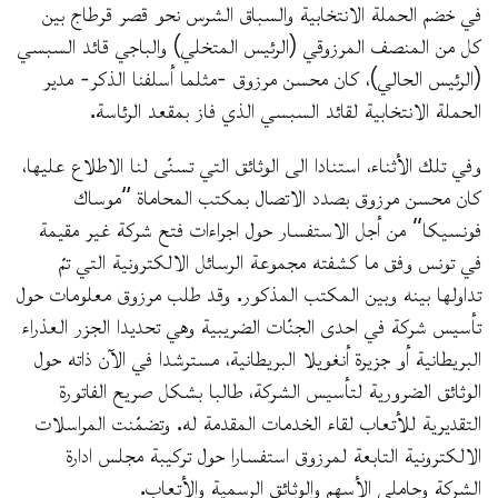
في خضم الحملة الانتخابية والسباق الشرس نحو قصر قرطاج بين
كل من المنصف المرزوقي (الرئيس المتخلي) والباجي قائد السبسي
(الرئيس الحالي)، كان محسن مرزوق -مثلما أسلفنا الذكر- مدير
الحملة الانتخابية لقائد السبسي الذي فاز بمقعد الرئاسة.
وفي تلك الأثناء، استنادا الى الوثائق التي تسنّى لنا الاطلاع عليها،
كان محسن مرزوق بصدد الاتصال بمكتب المحاماة “موساك
فونسيكا” من أجل الاستفسار حول اجراءات فتح شركة غير مقيمة
في تونس وفق ما كشفته مجموعة الرسائل الالكترونية التي تمّ
تداولها بينه وبين المكتب المذكور. وقد طلب مرزوق معلومات حول
تأسيس شركة في احدى الجنّات الضريبية وهي تحديدا الجزر العذراء
البريطانية أو جزيرة أنغويلا البريطانية، مسترشدا في الآن ذاته حول
الوثائق الضرورية لتأسيس الشركة، طالبا بشكل صريح الفاتورة
التقديرية للأتعاب لقاء الخدمات المقدمة له. وتضمّنت المراسلات
الالكترونية التابعة لمرزوق استفسارا حول تركيبة مجلس ادارة
الشركة وحاملي الأسهم والوثائق الرسمية والأتعاب.