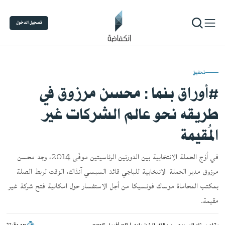
تسجيل الدخول
تحقيق
#أوراق بنما : محسن مرزوق في
طريقه نحو عالم الشركات غير
المُقيمة
في أوْج الحملة الانتخابية بين الدورتين الرئاسيتين موفّى 2014، وجد محسن
مرزوق مدير الحملة الانتخابية للباجي قائد السبسي آنذاك، الوقت لربط الصلة
بمكتب المحاماة موساك فونسيكا من أجل الاستفسار حول امكانية فتح شركة غير
مقيمة.