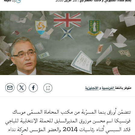
بقلم
سناء السبوعي
مالك الخضراوي
| 28 أفريل 2016
15 دقيقة
متوفر باللغة
الفرنسية
الإنجليزية
تتضمّن أوراق بنما المسرّبة من مكتب المحاماة المسمّى موساك
فونسيكا اسم محسن مرزوق المديرالسابق للحملة الانتخابية للباجي
قائد السبسي أثناء رئاسيات 2014 والعضو المؤسس لحركة نداء