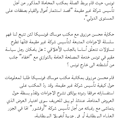
تونس، حيث قام بربط الصلة بمكتب المحاماة المذكور من أجل
تأسيس شركة غير مقيمة “قصد استثمار أموال والقيام بصفقات على
المستوى الدولي”.
حكاية محسن مرزوق مع مكتب موساك فونسيكا لئن تتيح لنا فهم
سلسلة الاجراءات المتبعة لتأسيس شركة غير مقيمة فانّها تطرح
تساؤلات تتعلّق أساسا بالجانب الأخلاقي : هل بامكان رجل سياسة
مقيم في تونس خدمة المصلحة العامة بالتوازي مع “اخفاء” جانب
من أنشطته الى خارج تونس ؟
قام محسن مرزوق بمكاتبة مكتب موساك فونسيكا طلبا لمعلومات
حول كيفية تأسيس شركة غير مقيمة، وقد ردّ المكتب على
استفساراته مرفقا ردوده بوثائق تشرح الاجراءات وتقدّم بسطة حول
العروض المتاحة. عندئذ لم يبق للحريف سوى اختيار العرض الذي
يتماشى مع رغباته من أجل تأسيس شركة “أوفشور” امّا في الجزر
العذراء البريطانية أو في جزيرة أنغويلا البريطانية.