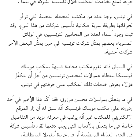
حريفا تمتّع بخدمات المكتب خلال تأسيسه لشركة في بنما”.
في تونس، يوجد عدد من مكاتب المحاماة المحلية التي توفّر
لحرافائها بطريقة سرية امكانية تأسيس شركات من هذا النوع. وقد
ثبت وجود أسماء لعدد من المحامين التونسيين، في الوثائق
المسربة، بعضهم يمثّل شركات تونسية في حين يمثّل البعض الآخر
شركات أجنبية.
في السياق ذاته، تقوم مكاتب محاماة شبيهة بمكتب موساك
فونسيكا باعطاء عمولات لمحامين تونسيين من أجل أن يتكفّل
هؤلاء بعرض خدمات تلك المكاتب على حرفائهم في تونس.
في ما يتعلّق بمراسلات محسن مرزوق، فقد أكّد هذا الأخير في أحد
ردورده على مكتب موساك فونسيكا أنّه سبق له أن زار الموقع
الالكتروني للمكتب غير أنّه يرغب في معرفة مزيد من التفاصيل
خاصة في ما يتعلّق بالأتعاب التي يجب دفعها لقاء تأسيس شركة
في الجزر العذراء البريطانية أو في جزيرة أنغويلا البريطانية.