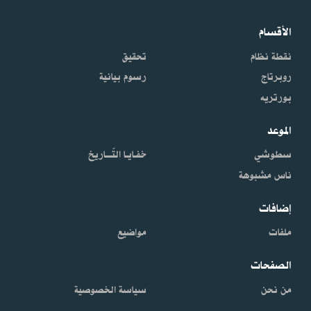
الأقسام
نقطة نظام
تحقيق
روبرتاج
رسوم بيانية
بورتريه
الموعد
سطوشي
خفـايـا التّـــاريخ
ناس مشبوهة
إضافات
ملفات
مواضيع
الصفحات
من نحن
سياسة الخصوصية