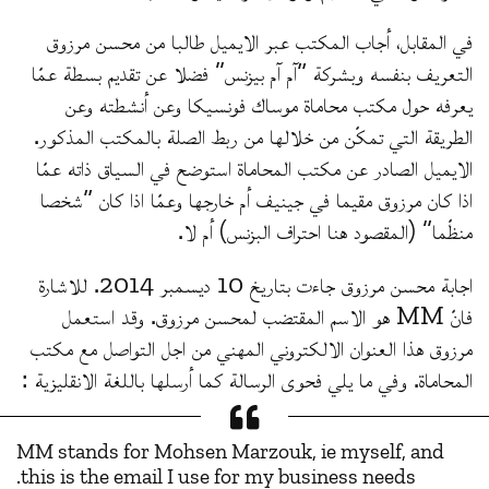
في المقابل، أجاب المكتب عبر الايميل طالبا من محسن مرزوق
التعريف بنفسه وبشركة “آم آم بيزنس” فضلا عن تقديم بسطة عمّا
يعرفه حول مكتب محاماة موساك فونسيكا وعن أنشطته وعن
الطريقة التي تمكّن من خلالها من ربط الصلة بالمكتب المذكور.
الايميل الصادر عن مكتب المحاماة استوضح في السياق ذاته عمّا
اذا كان مرزوق مقيما في جينيف أم خارجها وعمّا اذا كان “شخصا
منظّما” (المقصود هنا احتراف البزنس) أم لا.
اجابة محسن مرزوق جاءت بتاريخ 10 ديسمبر 2014. للاشارة
فانّ MM هو الاسم المقتضب لمحسن مرزوق. وقد استعمل
مرزوق هذا العنوان الالكتروني المهني من اجل التواصل مع مكتب
المحاماة. وفي ما يلي فحوى الرسالة كما أرسلها باللغة الانقليزية :
MM stands for Mohsen Marzouk, ie myself, and
this is the email I use for my business needs.