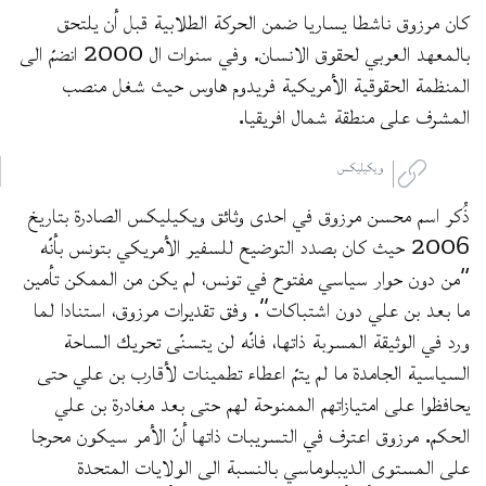
كان مرزوق ناشطا يساريا ضمن الحركة الطلابية قبل أن يلتحق
بالمعهد العربي لحقوق الانسان. وفي سنوات ال 2000 انضمّ الى
المنظمة الحقوقية الأمريكية فريدوم هاوس حيث شغل منصب
المشرف على منطقة شمال افريقيا.
ويكيليكس
ذُكر اسم محسن مرزوق في احدى وثائق ويكيليكس الصادرة بتاريخ
2006 حيث كان بصدد التوضيح للسفير الأمريكي بتونس بأنّه
“من دون حوار سياسي مفتوح في تونس، لم يكن من الممكن تأمين
ما بعد بن علي دون اشتباكات”. وفق تقديرات مرزوق، استنادا لما
ورد في الوثيقة المسربة ذاتها، فانّه لن يتسنّى تحريك الساحة
السياسية الجامدة ما لم يتمّ اعطاء تطمينات لأقارب بن علي حتى
يحافظوا على امتيازاتهم الممنوحة لهم حتى بعد مغادرة بن علي
الحكم. مرزوق اعترف في التسريبات ذاتها أنّ الأمر سيكون محرجا
على المستوى الديبلوماسي بالنسبة الى الولايات المتحدة