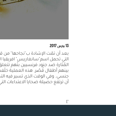
13 مارس 2017
بعد أن تمّت الإشادة ب"نجاحها" من قب
التي تحمل اسم"سانغاريس" افريقيا ا
المُثارة ضد جنود فرنسيين بتُهم تتعل
بينهم أطفال قُصّر. هذه العملية خلّفت 
جنسي. وفي الوقت الذي تسير فيه التح
أن ترتفع حصيلة ضحايا الاعتداءات التي 
"]