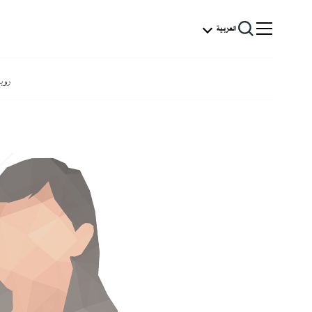
العربية
روب