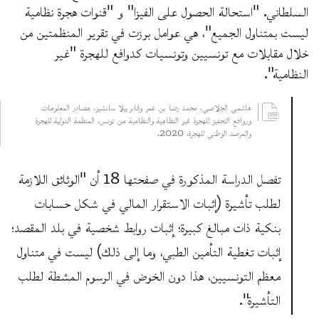
السلطاني. "استحالة الحصول على الفيزا" و "قنوات هجرة نظامية
ليست بمتناول الجميع"، هي عوامل برزت في تقرير المنظمتين من
خلال مقابلات مع تونسيين وتونسيات كدوافع للهجرة "غير
النظامية".
هاشمي الجلاصي، محمد رضا بن عمر وقابرييلا سانشيز، مصادر المعلومات
وروافع التحفيز للهجرة غير النظامية والنظامية من تونس، المنظمة الدولية للهجرة
والمرصد الوطني للهجرة، 2020.
تفصل الدراسة المذكورة في صفحتها 18 أن "الوثائق اللازمة
لطلب تأشيرة (إثبات الاستقرار المالي في شكل حسابات
بنكية ذات مبالغ كبيرة؛ إثبات روابط شخصية في بلد المقصد؛
إثبات تغطية التأمين الطبي، وما إلى ذلك) ليست في متناول
معظم التونسيين، هذا دون الخوض في الرسوم المشطة لطلب
التأشيرة".