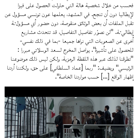
فحسب من خلال شخصية هالة التي حاولت الحصول على فيزا
لإيطاليا دون أن تنجح. في المشهد، يعلمها عون تونسي مسؤول عن
تقبل الملفات أن بعض الوثائق منقوصة، دون حضور أي مسؤول·ـة
إيطالي·ـة. "لن نصوّر تفاصيل التفاصيل، قد تتحدث مشاريع
أخرى عن الصعوبات التي نراها جميعا -بما في ذلك نفسي-
للحصول على تأشيرة". يواصل المخرج لسعد الوسلاتي مبررا :
"تطرقنا لذلك عبر هذه اللقطة الرمزية، ولكن ليس ذلك موضوعنا
الرئيسي" ويضيف: "ربما [عماد السلطاني] على حق، ولكننا أردنا
إظهار الواقع [...] حسب مواردنا الخاصة".