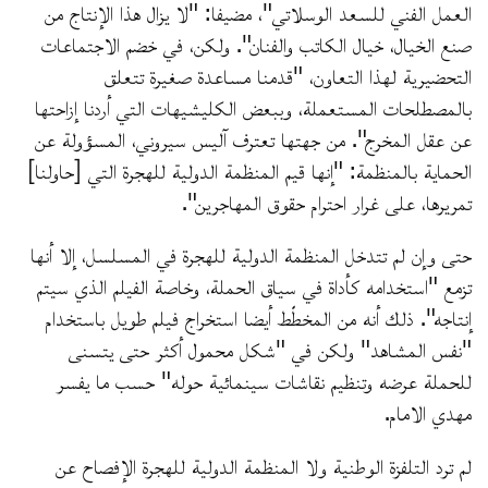
العمل الفني للسعد الوسلاتي"، مضيفا: "لا يزال هذا الإنتاج من
صنع الخيال، خيال الكاتب والفنان". ولكن، في خضم الاجتماعات
التحضيرية لهذا التعاون، "قدمنا ​​مساعدة صغيرة تتعلق
بالمصطلحات المستعملة، وببعض الكليشيهات التي أردنا إزاحتها
عن عقل المخرج". من جهتها تعترف آليس سيروني، المسؤولة عن
الحماية بالمنظمة: "إنها قيم المنظمة الدولية للهجرة التي [حاولنا]
تمريرها، على غرار احترام حقوق المهاجرين".
حتى وإن لم تتدخل المنظمة الدولية للهجرة في المسلسل، إلا أنها
تزمع "استخدامه كأداة في سياق الحملة، وخاصة الفيلم الذي سيتم
إنتاجه". ذلك أنه من المخطّط أيضا استخراج فيلم طويل باستخدام
"نفس المشاهد" ولكن في "شكل محمول أكثر حتى يتسنى
للحملة عرضه وتنظيم نقاشات سينمائية حوله" حسب ما يفسر
مهدي الامام.
لم ترد التلفزة الوطنية ولا المنظمة الدولية للهجرة الإفصاح عن