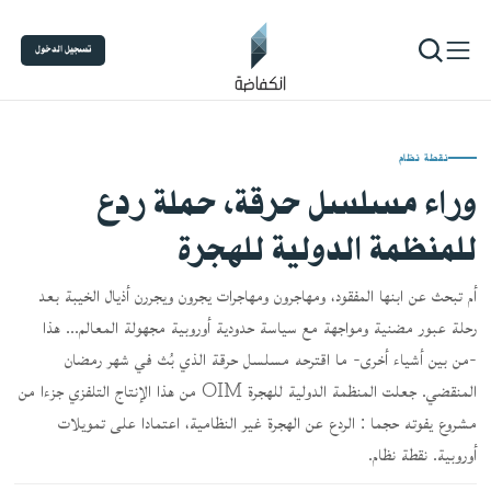
تسجيل الدخول
نقطة نظام
وراء مسلسل حرقة، حملة ردع
للمنظمة الدولية للهجرة
أم تبحث عن ابنها المفقود، ومهاجرون ومهاجرات يجرون ويجررن أذيال الخيبة بعد
رحلة عبور مضنية ومواجهة مع سياسة حدودية أوروبية مجهولة المعالم... هذا
-من بين أشياء أخرى- ما اقترحه مسلسل حرقة الذي بُث في شهر رمضان
المنقضي. جعلت المنظمة الدولية للهجرة OIM من هذا الإنتاج التلفزي جزءا من
مشروع يفوته حجما : الردع عن الهجرة غير النظامية، اعتمادا على تمويلات
أوروبية. نقطة نظام.