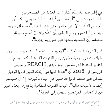
في إطار هذه الدراسة، أشار · ت العديد من المستجوبين
والمُستجوبات إلى "أن مطالبهم تُرفض بشكل منهجي" كما أن
"مراسيم التأشيرة لا يتم إرجاعها حتى عند الرفض"، ما خلق بدوره
نوعا من "التصور واسع النطاق بأن التأشيرات لا تُمنح بطريقة
منصفة، وأن العملية برمتها غير ضرورية ومزورة".
قبل الشروع فيما يُعرف بـ"الهجرة غير النظامية"، تـ·يجرب الراغبون
والراغبات في الهجرة حظهم·ـن مع القنوات القانونية. كما يوضح
التقرير استنادا لدراسة من إنجاز ريتش REACH و ميرسي
كوربس في 2018 أن "عددا كبيرا من أولئك الذين قرروا الرحيل
بشكل غير منتظم كانوا قد طلبوا في البدء تأشيرات، إلا أن طلباتهم
رُفضت لأسباب مالية". غياب القنوات النظامية يدفع إذن بعدد كبير
من الأشخاص المرشحين للهجرة إلى الحرقة*.
*الحرقة، كحرق الحدود أو أوراق الهوية، هي كلمة تونسية ذات أصل عربي يُراد بها الهجرة "غير
النظامية".