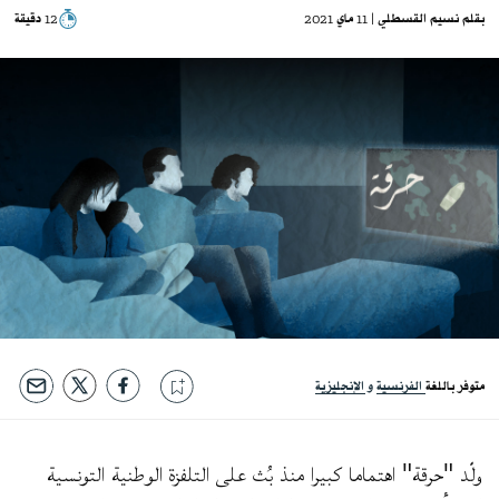
بقلم
نسيم القسطلي
| 11 ماي 2021
12 دقيقة
متوفر باللغة
الفرنسية
الإنجليزية
ولّد "حرقة" اهتماما كبيرا منذ بُث على التلفزة الوطنية التونسية