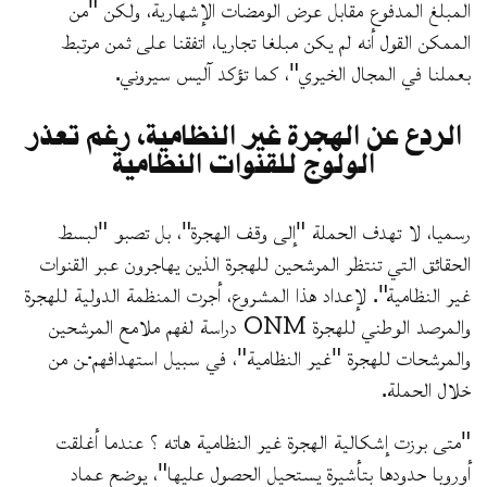
المبلغ المدفوع مقابل عرض الومضات الإشهارية، ولكن "من
الممكن القول أنه لم يكن مبلغا تجاريا، اتفقنا على ثمن مرتبط
بعملنا في المجال الخيري"، كما تؤكد آليس سيروني.
الردع عن الهجرة غير النظامية، رغم تعذر
الولوج للقنوات النظامية
رسميا، لا تهدف الحملة "إلى وقف الهجرة"، بل تصبو "لبسط
الحقائق التي تنتظر المرشحين للهجرة الذين يهاجرون عبر القنوات
غير النظامية". لإعداد هذا المشروع، أجرت المنظمة الدولية للهجرة
والمرصد الوطني للهجرة ONM دراسة لفهم ملامح المرشحين
والمرشحات للهجرة "غير النظامية"، في سبيل استهدافهم·ـن من
خلال الحملة.
"متى برزت إشكالية الهجرة غير النظامية هاته ؟ عندما أغلقت
أوروبا حدودها بتأشيرة يستحيل الحصول عليها"، يوضح عماد