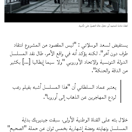
لقطة شاشة للمشهد أين تحاول هالة الحصول على تأشيرة.
يستفيض لسعد الوسلاتي : "ليس المقصود من المشروع انتقاد
طرف دون آخر"، لكنه يؤكد أنه في واقع الأمر، طال نقد المسلسل
الدولة التونسية والاتحاد الأوروبي "ولا سيما إيطاليا [...] بكثير
من الدقة والحنكة".
يعتبر عماد السلطاني أن "هذا المسلسل أشبه بفيلم رعب
لردع المهاجرين عن الذهاب إلى أوروبا".
خلال بثه على القناة الوطنية الأولى، سبقت جينيريك بداية
المسلسل ونهايته ومضة إشهارية بخمس ثوان عن حملة "الصحيح"