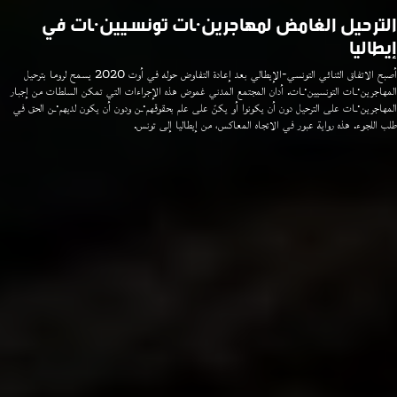
الترحيل الغامض لمهاجرين·ـات تونسيين·ـات في
إيطاليا
أصبح الاتفاق الثنائي التونسي-الإيطالي بعد إعادة التفاوض حوله في أوت 2020 يسمح لروما بترحيل
المهاجرين·ـات التونسيين·ـات. أدان المجتمع المدني غموض هذه الإجراءات التي تمكن السلطات من إجبار
المهاجرين·ـات على الترحيل دون أن يكونوا أو يكنّ على علم بحقوقهم·ـن ودون أن يكون لديهم·ـن الحق في
طلب اللجوء. هذه رواية عبور في الاتجاه المعاكس، من إيطاليا إلى تونس.