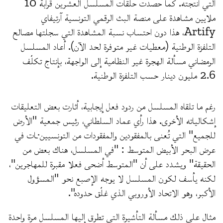
التي أنتجته. كما حصدت حلقات المسلسل العشرين قرابة 10
ملايين مشاهدة على منصة البث الرقمي التونسية آرتيفاي
Artify، هذا دون احتساب نسبة المشاهدة التي سجلتها مصالح
التلفزة الوطنية (معطيات غير متوفرة لحد الآن). أعاد المسلسل
الرمضاني مسألة الهجرة غير النظامية إلى الواجهة، بإنتاج تكلّف
2.6 مليون دينار حسب التلفزة الوطنية.
رغم ما تلقاه المسلسل من ردود فعل إيجابية، أثارت بعض التعليقات
إشكالياته الأخرى. هذا رأي عماد السلطاني، رئيس جمعية "الأرض
للجميع" التي تُعنى بالمفقودين والمفقودات من التونسيين·ـات في
عرض البحر الأبيض المتوسط : "في المسلسل، هناك بعض من
الحقيقة" ويشدد على أن "المتوسط أضحى فعلا مقبرة للمهاجرين"،
لكنه يأسف لكون المسلسل لا يوجه الإصبع نحو "المسؤول
الأكبر، وهو الاتحاد الأوروبي الذي غلّق حدوده".
مثال على ذلك مسألة التأشيرة التي تطرق إليها المسلسل مرة واحدة