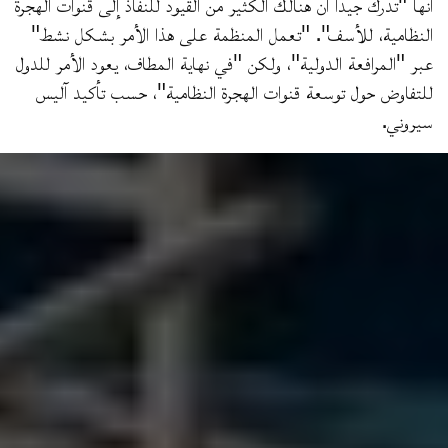
أنها "تدرك جيدا أن هنالك الكثير من القيود للنفاذ إلى قنوات الهجرة
النظامية، للأسف". "تعمل المنظمة على هذا الأمر بشكل نشط"
عبر "المرافعة الدولية"، ولكن "في نهاية المطاف، يعود الأمر للدول
للتفاوض حول توسعة قنوات الهجرة النظامية"، حسب تأكيد آليس
سيروني.