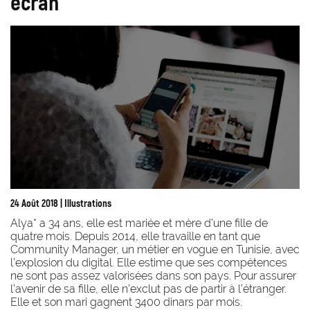
écran
24 Août 2018
| Illustrations
Alya* a 34 ans, elle est mariée et mère d’une fille de
quatre mois. Depuis 2014, elle travaille en tant que
Community Manager, un métier en vogue en Tunisie, avec
l’explosion du digital. Elle estime que ses compétences
ne sont pas assez valorisées dans son pays. Pour assurer
l’avenir de sa fille, elle n’exclut pas de partir à l’étranger.
Elle et son mari gagnent 3400 dinars par mois.