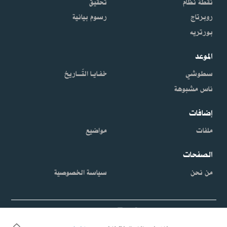
نقطة نظام
تحقيق
روبرتاج
رسوم بيانية
بورتريه
الموعد
سطوشي
خفـايـا التّـــاريخ
ناس مشبوهة
إضافات
ملفات
مواضيع
الصفحات
من نحن
سياسة الخصوصية
inkyfada.com مشروع لجمعية
الخط