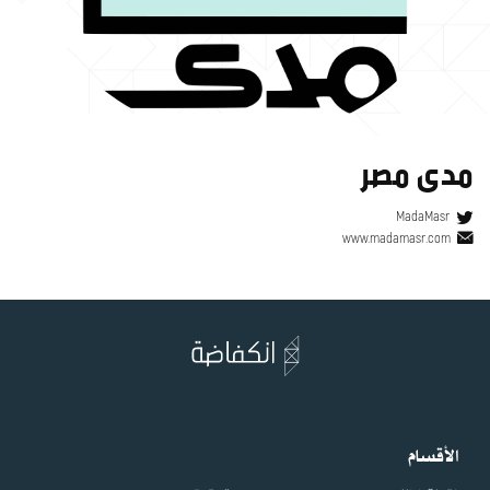
مدى مصر
MadaMasr
www.madamasr.com
الأقسام