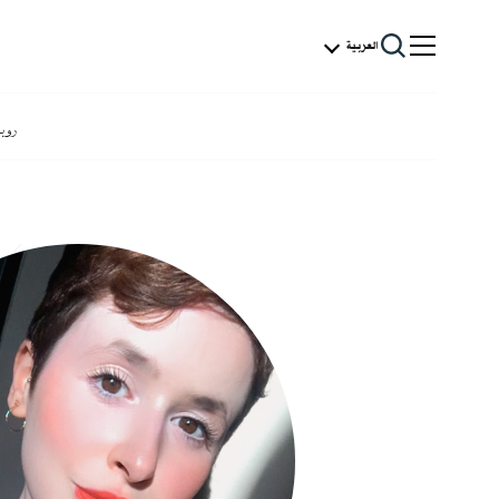
العربية
روب