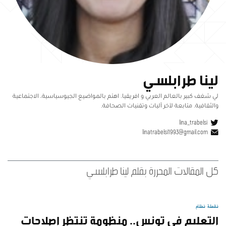
لينا طرابلسي
لي شغف كبير بالعالم العربي و افريقيا. اهتم بالمواضيع الجيوسياسية، الاجتماعية
والثقافية. متابعة لآخر آليات وتقنيات الصحافة.
lina_trabelsi
linatrabelsi1993@gmail.com
كل المقالات المحررة بقلم لينا طرابلسي
نقطة نظام
التعليم فى تونس.. منظومة تنتظر اصلاحات