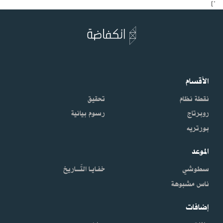
"]
الأقسام
نقطة نظام
تحقيق
روبرتاج
رسوم بيانية
بورتريه
الموعد
سطوشي
خفـايـا التّـــاريخ
ناس مشبوهة
إضافات