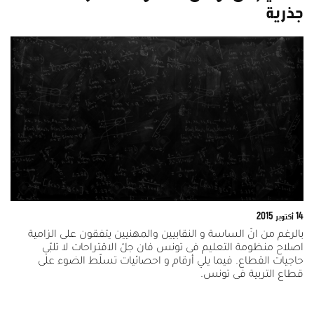
جذرية
14 أكتوبر 2015
بالرغم من انّ الساسة و النقابيين والمهنيين يتفقون على الزامية
اصلاح منظومة التعليم فى تونس فان جلّ الاقتراحات لا تلبّي
حاجيات القطاع. فيما يلي أرقام و احصائيات تسلّط الضوء على
قطاع التربية فى تونس.