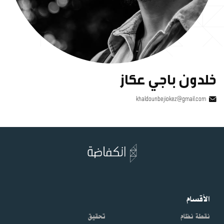
خلدون باجي عكاز
khaldounbejiokez@gmail.com
الأقسام
نقطة نظام
تحقيق