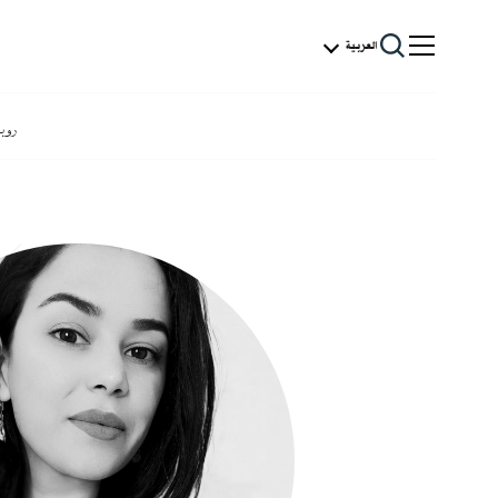
العربية
روب