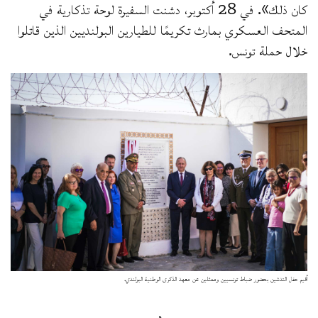
كان ذلك». في 28 أكتوبر، دشنت السفيرة لوحة تذكارية في
المتحف العسكري بمارث تكريمًا للطيارين البولنديين الذين قاتلوا
خلال حملة تونس.
أقيم حفل التدشين بحضور ضباط تونسيين وممثلين عن معهد الذكرى الوطنية البولندي.