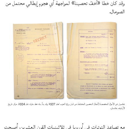
وقد كان خطا «أخفّ تحصينا» لمواجهة أي هجوم إيطالي محتمل من
الصومال.
تفاصيل عن الأموال المخصصة لأعمال التحصين المختلفة من قبل وزارة الحرب لعام 1937 وقد بدأ بناء خط مارث عام 1934. مركز تاريخ
الأرشيف بفانسان.
مع تصاعد التوترات في أوروبا في ثلاثينيات القرن العشرين، أصبحت