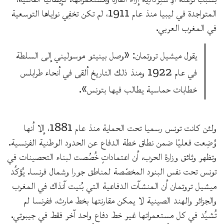
المتواجدة في ليبيا منذ عام 1911، لم تكن تخفِي نواياها التوسعية
في المغرب العربي.
يقول ميشيل تروتمان: «وصل بينيتو موسوليني إلى السلطة
في عام 1922 ومنذ ذلك التاريخ ألقى في أنحاء طرابلس
خطابات حماسية يطالب فيها بتونس».
ولئن كانت تونس رسميا تحت الحماية منذ عام 1881، إلا أنها
وُضِعت فعليًا ضمن نطاق خطة الدفاع عن الحدود الوطنية الفرنسية.
وتظهر وثائق وزارة الحرب، أن اعتماداتٍ خُصِّصت لبناء التحصينات في
تونس تحت نفس البنود المخصّصة لمناطق جورا وشمال فرنسا. يُؤكِّد
ميشيل تروتمان أن المنشآت الدفاعية التي بُنيت آنذاك في المغرب
والجزائر والهند الصينية لا يمكن مقارنتها بخط مارث، ففرنسا لم
تُشيِّد في كل مستعمراتها غير خط دفاع واحد آخر فقط في جيبوتي.