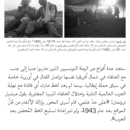
على اليسار:
جندي بريطاني يشارك سجائر مع أسير ألماني، أثناء معركة خط مارث، 22-24 مارس 1943 / كِياتنغ (نقيب)، وحدة التصوير
الفوتوغرافي والسينمائي العسكري عدد 2، متحف الحرب الإمبراطوري.
على اليمين:
مدفع '25 رطل' يطلق النار أثناء هجوم ليلي على خط
مارث، 30 مارس 1943 / بالمِر (رقيب)، وحدة التصوير الفوتوغرافي والسينمائي العسكري عدد 2، متحف الحرب الإمبراطوري.
ستجد عدة أفواج من الرماة التونسيين الذين حاربوا جنبا إلى جنب
مع الحلفاء في شمال أفريقيا نفسها تواصل القتال في أوروبا، خاصة
في سياق حملة إيطاليا. بينما لم يعد لخط مارث أي فائدة مع نهاية
الحرب العالمية الثانية واحتلال الحلفاء لليبيا المجاورة. يقول ميشيل
تروتمان: «على حدّ علمي، قام أسرى المحور بإزالة الألغام من جُلِّ
المواقع بعد عام 1943. ولم تتم إعادة تسليح الخط المُحصّن بعد
الحرب».