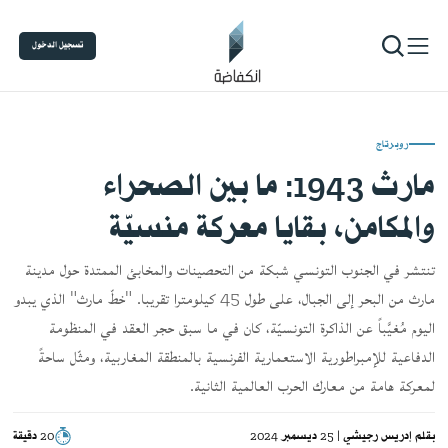
تسجيل الدخول
روبرتاج
مارث 1943: ما بين الصحراء
والمكامن، بقايا معركة منسيّة
تنتشر في الجنوب التونسي شبكة من التحصينات والمخابئ الممتدة حول مدينة
مارث من البحر إلى الجبال، على طول 45 كيلومترا تقريبا. "خطّ مارث" الذي يبدو
اليوم مُغيَّباً عن الذاكرة التونسيّة، كان في ما سبق حجر العقد في المنظومة
الدفاعية للإمبراطورية الاستعمارية الفرنسية بالمنطقة المغاربية، ومثّل ساحةً
لمعركة هامة من معارك الحرب العالمية الثانية.
بقلم
إدريس رجيشي
| 25 ديسمبر 2024
20 دقيقة