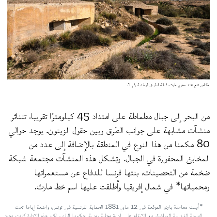
مكامن تقع عند مخرج مارث، قبالة الطريق الوطنية رقم 1.
من البحر إلى جبال مطماطة على امتداد 45 كيلومترًا تقريبا، تتناثر
منشآت مشابهة على جوانب الطرق وبين حقول الزيتون. يوجد حوالي
80 مكمنا من هذا النوع في المنطقة بالإضافة إلى عدد من
المخابئ المحفورة في الجبال. وتشكل هذه المنشآت مجتمعة شبكة
ضخمة من التحصينات، بنتها فرنسا للدفاع عن مستعمراتها
ومحمياتها* في شمال إفريقيا وأطلقت عليها اسم خط مارث.
*أرست معاهدة باردو الموقعة في 12 ماي 1881 الحماية الفرنسية في تونس، واضعة إياها تحت
الهيمنة الفرنسية المباشرة، مع الإبقاء على إدارة محلية رمزية يحكمها الباي. لكن هذه الإدارة كانت مجرد