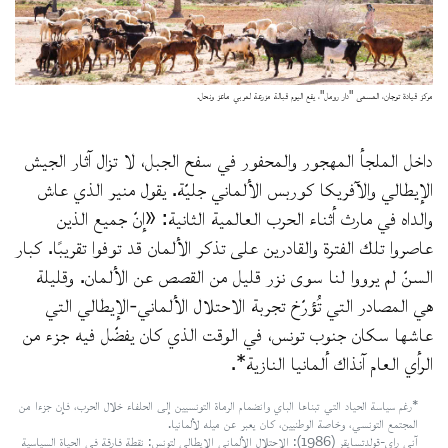
مركز قيادة توجان، المسمى "دار رومل"، يقع اليوم قبالة مزرعة لمربي ماعز ونحل.
داخل الملجأ المهجور والمحفور في سفح الجبل، لا تزال آثار الجيش
الإيطالي والآفريكا كوربس الألماني جليّة. يقول منير الذي عاش
والداه في مارث أثناء الحرب العالمية الثانية: «إنّ جميع الذين
عاصروا تلك الفترة والقادرين على تذكر الألمان قد توفوا تقريبًا. كبار
السنّ لم يرووا لنا سوى نزر قليل من القصص عن الألمان. وقليلة
هي المصادر التي تُؤرّخ تجربة الاحتلال الألماني-الإيطالي التي
عاشها سكان جنوب تونس، في الوقت الذي كان يفضّل فيه جزء من
الرأي العام آنذاك ألمانيا النازية*.
*رغم سياسة الحياد التي تبناها الباي وانضمام الرماة التونسيين إلى الحلفاء خلال الحرب، فإن جزءا من
المجتمع التونسي، وخاصة الوطنيين، كان يعبر عن ميله لألمانيا.
آني راي-قولدتسايقر (1986): الاحتلال الألماني الإيطالي لتونس: نقطة فارقة في الحياة السياسية