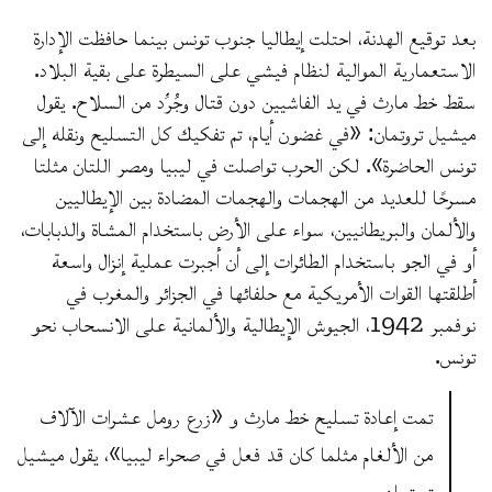
بعد توقيع الهدنة، احتلت إيطاليا جنوب تونس بينما حافظت الإدارة
الاستعمارية الموالية لنظام فيشي على السيطرة على بقية البلاد.
سقط خط مارث في يد الفاشيين دون قتال وجُرِّد من السلاح. يقول
ميشيل تروتمان: «في غضون أيام، تم تفكيك كل التسليح ونقله إلى
تونس الحاضرة». لكن الحرب تواصلت في ليبيا ومصر اللتان مثلتا
مسرحًا للعديد من الهجمات والهجمات المضادة بين الإيطاليين
والألمان والبريطانيين، سواء على الأرض باستخدام المشاة والدبابات،
أو في الجو باستخدام الطائرات إلى أن أجبرت عملية إنزال واسعة
أطلقتها القوات الأمريكية مع حلفائها في الجزائر والمغرب في
نوفمبر 1942، الجيوش الإيطالية والألمانية على الانسحاب نحو
تونس.
تمت إعادة تسليح خط مارث و «زرع رومل عشرات الآلاف
من الألغام مثلما كان قد فعل في صحراء ليبيا»، يقول ميشيل
تروتمان.