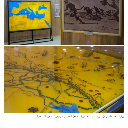
يوفر المتحف تفاصيل حول سير العمليات العسكرية أثناء معركة خط مارث ويعرض عتادا من تلك الحقبة.