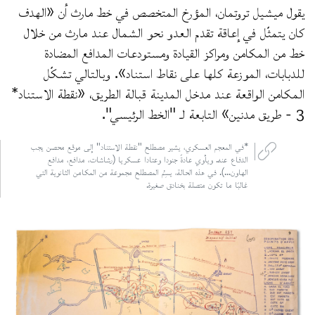
يقول ميشيل تروتمان، المؤرخ المتخصص في خط مارث أن «الهدف
كان يتمثّل في إعاقة تقدم العدو نحو الشمال عند مارث من خلال
خط من المكامن ومراكز القيادة ومستودعات المدافع المضادة
للدبابات، الموزعة كلها على نقاط استناد». وبالتالي تشكّل
المكامن الواقعة عند مدخل المدينة قبالة الطريق، «نقطة الاستناد*
3 - طريق مدنين» التابعة لـ "الخط الرئيسي".
*في المعجم العسكري، يشير مصطلح "نقطة الاستناد" إلى موقع محصن يجب
الدفاع عنه. ويأوي عادةً جنودا وعتادا عسكريا (رشاشات، مدافع، مدافع
الهاون…). في هذه الحالة، يسِمُ المصطلح مجموعة من المكامن الثانوية التي
غالبًا ما تكون متصلة بخنادق صغيرة.