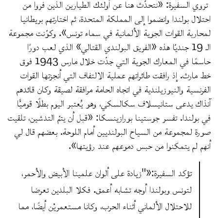
تروي السفيرة: «نتحدّث هنا عن أولئك الطيارين الذين فروا من
احتلال بولندا وانضموا إلى المملكة المتحدة، ثم اختارتهم بريطانيا
لمحاربة القوات الجوية الألمانية في سماء تونس». وكوّنت مجموعة
الـ 19 جنديّا هذه «الفريق البولندي القتالي» الذي لعب دورًا
حاسمًا في المعارك الجوية التي جدّت خلال مارس 1943 فوق
خط مارث. إذ رافقت طائراتهم عملية الالتفاف التي أنجزتها القوات
الفرنسية والنيوزيلندية في اتجاه الحامة مرافقة لصيقة وكان قائدهم
آنذاك يدعى ستانيسلاف سكالسكي، وهو يُعتبر اليوم بطلًا قوميًّا
في بولندا. تفسر جوستينا بورازينسكا: «قبل أن يتمّ التدشين، تلقيت
صورة لمجموعة من السياح البولنديين أمام اللوحة. بعضهم قال لي
أنهم لم يتمكنوا من حبس دموعهم عند رؤيتها».
تؤكد السفيرة:«"زيادة على ألوان علمينا الأبيض والأحمر،
لتونس وبولندا أوجه تشابه أعمق. فكلا البلدين تعرضا
للاحتلال الألماني أثناء الحرب، وكانا مستعمريْن أيضًا، مما