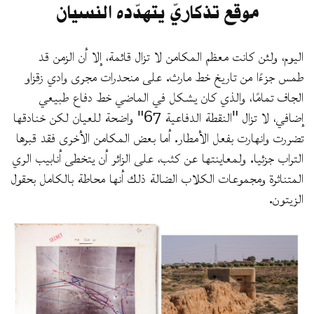
موقع تذكاريّ يتهدّده النسيان
اليوم، ولئن كانت معظم المكامن لا تزال قائمة، إلا أن الزمن قد
طمس جزءًا من تاريخ خط مارث. على منحدرات مجرى وادي زقزاو
الجاف تمامًا، والذي كان يشكل في الماضي خط دفاع طبيعي
إضافي، لا تزال "النقطة الدفاعية 67" واضحة للعيان لكن خنادقها
تضررت وانهارت بفعل الأمطار. أما بعض المكامن الأخرى فقد قبرها
التراب جزئيا. ولمعاينتها عن كثب، على الزائر أن يتخطى أنابيب الري
المتناثرة ومجموعات الكلاب الضالة ذلك أنها محاطة بالكامل بحقول
الزيتون.