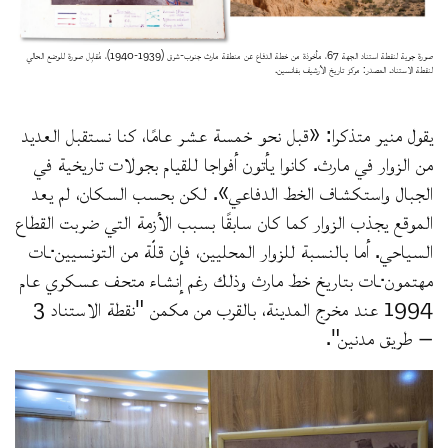
صورة جوية لنقطة استناد الجهة 67، مأخوذة من خطة الدفاع عن منطقة مارث جنوب-شرق (1939-1940)، مُقابِل صورة للوضع الحالي
لنقطة الاستناد. المصدر: مركز تاريخ الأرشيف بفانسين.
يقول منير متذكرا: «قبل نحو خمسة عشر عامًا، كنا نستقبل العديد
من الزوار في مارث. كانوا يأتون أفواجا للقيام بجولات تاريخية في
الجبال واستكشاف الخط الدفاعي». لكن بحسب السكان، لم يعد
الموقع يجذب الزوار كما كان سابقًا بسبب الأزمة التي ضربت القطاع
السياحي. أما بالنسبة للزوار المحليين، فإن قلّة من التونسيين·ـات
مهتمون·ـات بتاريخ خط مارث وذلك رغم إنشاء متحف عسكري عام
1994 عند مخرج المدينة، بالقرب من مكمن "نقطة الاستناد 3
– طريق مدنين".