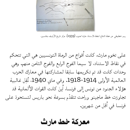
رسم تخطيطي من خطة الدفاع لنقطة الاستناد مارث-جنوب (1939). مركز تاريخ الأرشيف بفانسين.
على تخوم مارث، كانت أفواج من الرماة التونسيين هي التي تتحكم
في نقاط الاستناد، لا سيما الفوج الرابع والفوج الثامن منهم. وهي
وحدات كانت قد تم تكريمها سابقا لمشاركتها في معارك الحرب
العالمية الأولى 1914-1918. وفي ماي 1940، نُقِل غالبية
هؤلاء الجنود من تونس إلى فرنسا، أينَ كانت القوات الألمانية قد
تجاوزت خط ماجينو وراحت تتقدّم بسرعة نحو باريس لتستحوذ على
فرنسا في أقل من شهرين.
معركة خط مارث