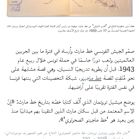
خطة تُبيّن منظومة الدفاع في "القسم الشرقي" من خط مارث، موجّهة من رئيس أركان القيادة العليا للقوات التونسية إلى الجنرال بيسيار، قائد
الجبهة الجنوبية التونسية، يوم 17 مارس 1939. عن مركز تاريخ الأرشيف بفانسين.
صمّم الجيش الفرنسي خط مارث وأرساه في فترة ما بين الحربين
العالميتين ولعب دورًا حاسمًا في حملة تونس خلال ربيع عام
1943، قبل أن يطويه تدريجيًا النسيان. وهي قصة مشابهة على
نحو مُلفِتٍ لقصة
خط ماجينو
، شبكة التحصينات التي بنتها فرنسا
في نفس الفترة تقريبًا على أراضيها.
يوضح ميشيل تروتمان الذي ألّف كتابا خصّه بتاريخ خط مارث: «إنّ
الاسم المعتمد من قبل سكان مارث الذين التقينا بهم ميدانيًا منذ
زمن بعيد هو 'خط ماجينو الصحراوي'».
*جان جاك مولين وميشيل تروتمان، خط ماجينو الصحراوي: الدفاع عن تخوم الجمهورية، موندورف-لي-
بين، جيرارد كلوب، 2018، ص 220.