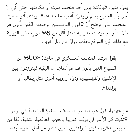
يقول منير: «بالكاد يزور أحد متحف مارث أو مكامنها. حتى أنّي لا
أجزم بأنّ الجميع يعلم أو يدرك أهمية ما جدّ هنا». ويدعم أقواله مرشد
المتحف الذي يوضح أنّ «الزوار التونسيين الوحيدين الذين يأتون هم
طلاب أو مجموعات مدرسية تمثّل أقل من 5% من إجمالي الزوار».
مع ذلك، فإن الموقع يجذب زوارًا من دول أخرى.
يقول مرشد المتحف العسكري في مارث: «60% من
السياح الذين يأتون هنا هم ألمان. أما البقية فيتوزعون بين
الإنقليز، والفرنسيين، ودول أوروبية أخرى مثل إيطاليا أو
بولندا».
من جهتها، تقول جوستينا بورازينسكا، السفيرة البولندية في تونس:
«تأثرت كل الأسر في بولندا تقريبا بالحرب العالمية الثانية. لذا من
الطبيعي تكريم ذكرى البولنديين الذين قاتلوا من أجل الحرية أينما