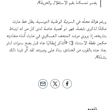
يفسر تمسكنا بقيم الاستقلال والحرية».
ورغم هزالة محلّه في السرديّة الوطنية التونسية، يظل خط مارث
مكانًا لذكرى نابضة. فهو ذو أهمية خاصة لدى كل من له ارتباط
بتاريخه. إذ يروي مرشد المتحف العسكري في مارث أثناء مغادرته
مكمن نقطة الاستناد 3: «أتذكر إيطاليًا جاء قبل بضع سنوات لنثر
رماد جده بالقرب من الخنادق، بناءً على وصيته. لقد أثّر فينا ذلك
بشدّة».
تنويه