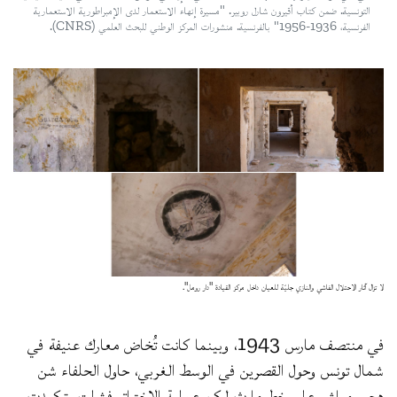
التونسية. ضمن كتاب أقيرون شارل روبير. "مسيرة إنهاء الاستعمار لدى الإمبراطورية الاستعمارية
الفرنسية، 1936-1956" بالفرنسية. منشورات المركز الوطني للبحث العلمي (CNRS).
لا تزال آثار الاحتلال الفاشي والنازي جليّة للعيان داخل مركز القيادة "دار رومل".
في منتصف مارس 1943، وبينما كانت تُخاض معارك عنيفة في
شمال تونس وحول القصرين في الوسط الغربي، حاول الحلفاء شن
هجوم مباشر على خط مارث لكن عملية الاختراق فشلت وتكبدت