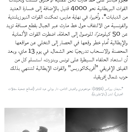
القوات البريطانية نحو 4000 قتيل بالإضافة إلى خسارة العديد
من الدبابات*. وأخيرا، في نهاية مارس، تمكنت القوات النيوزيلندية
والفرنسية من الالتفاف حول خط مارث عبر الجبال بقطع مسافة تزيد
عن 50 كيلومترًا، للوصول إلى الحامّة. اضطرت القوات الألمانية
والإيطالية أمام خطر وقعها في الحصار إلى التخلي عن مواقعها
المحصنة والانسحاب تدريجيًا نحو الشمال. في يوم 13 ماي، وبعد
أن استعاد الحلفاء السيطرة على تونس وبنزرت، استسلم كل من
الفيلق الإفريقي "أفريكاكوربس" والقوات الإيطالية لتنتهي بذلك
حرب شمال إفريقيا.
*ستيفان بروكس (1991): مونتغومري والجيش الثامن. دار بودلي هيد للنشر (لصالح جمعية سجلات
الجيش)، لندن (بالانقليزية).