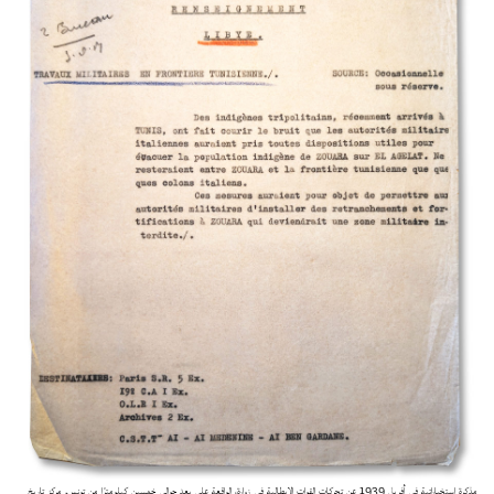
مذكرة استخباراتية في أفريل 1939 عن تحركات القوات الإيطالية في زوارة، الواقعة على بعد حوالي خمسين كيلومترًا من تونس. مركز تاريخ