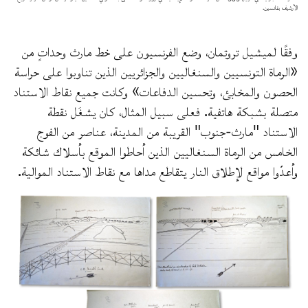
الأرشيف بفانسين.
وفقًا لميشيل تروتمان، وضع الفرنسيون على خط مارث وحداتٍ من
«الرماة التونسيين والسنغاليين والجزائريين الذين تناوبوا على حراسة
الحصون والمخابئ، وتحسين الدفاعات» وكانت جميع نقاط الاستناد
متصلة بشبكة هاتفية. فعلى سبيل المثال، كان يشغَل نقطة
الاستناد "مارث-جنوب" القريبة من المدينة، عناصر من الفوج
الخامس من الرماة السنغاليين الذين أحاطوا الموقع بأسلاك شائكة
وأعدّوا مواقع لإطلاق النار يتقاطع مداها مع نقاط الاستناد الموالية.