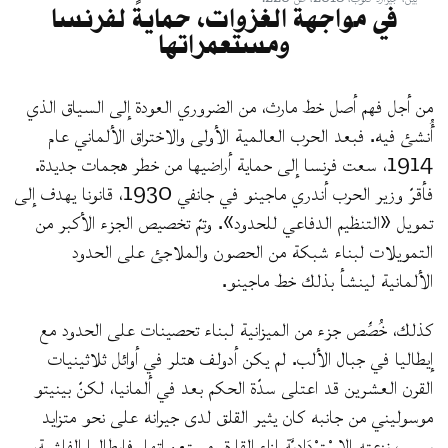
في مواجهة الغزوات، حمايةً لفرنسا
ومستعمراتها
من أجل فهم أصل خط مارث، من الضروري العودة إلى السياق الذي
أُنشئ فيه. فبعد الحرب العالمية الأولى والاختراق الألماني عام
1914، سعت فرنسا إلى حماية أراضيها من خطر هجمات جديدة.
فأقرّ وزير الحرب أندري ماجينو في جانفي 1930، قانونا يهدف إلى
تمويل «التنظيم الدفاعي للحدود». وتمّ تخصيص الجزء الأكبر من
التمويلات لبناء شبكة من الحصون والملاجئ على الحدود
الألمانية لينشأ بذلك خط ماجينو.
كذلك، خُصِّص جزء من الميزانية لبناء تحصينات على الحدود مع
إيطاليا في جبال الألب. لم يكن أدولف هتلر في أوائل ثلاثينيات
القرن العشرين قد اعتلى سدّة الحكم بعد في ألمانيا، لكنّ بينيتو
موسوليني من جانبه كان يثير القلق لدى جيرانه على نحو متزايد
بسبب نزعته الِاسْتِرْدَادِيَّة إزاء القارة ومستعمراتها. فإيطاليا الفاشية،